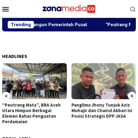
Loncat
Menu
ke
Mobile
konten
 Akan Dibangun Pemerintah Pusat
Trending
“Peutrang Mata”, BRA
HEADLINES
«
»
“Peutrang Mata”, BRA Aceh
Panglima Jhony Tunjuk Aziz
Utara Himpun Berbagai
Muhajir dan Chairul Akbari Isi
Elemen Bahas Penguatan
Posisi Strategis DPP JASA
Perdamaian