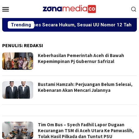
Loncat
Menu
ke
Mobile
konten
 Diproses Secara Hukum, Sesuai UU Nomor 12 Tahun 2022 Tent
Trending
PENULIS:
REDAKSI
Keberhasilan Pemerintah Aceh di Bawah
Kepemimpinan Pj Gubernur Safrizal
Bustami Hamzah: Perjuangan Belum Selesai,
Kebenaran Akan Mencari Jalannya
Tim Om Bus – Syech Fadhil Lapor Dugaan
Kecurangan TSM di Aceh Utara Ke Panwaslih,
Tolak Hasil Pilkada dan Tuntut PSU