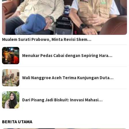
Mualem Surati Prabowo, Minta Revisi Skem…
Menukar Pedas Cabai dengan Sepiring Hara…
Wali Nanggroe Aceh Terima Kunjungan Duta…
Dari Pisang Jadi Biskuit: Inovasi Mahasi…
BERITA UTAMA