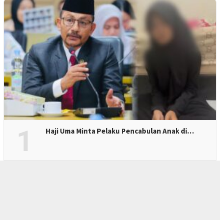
1
Haji Uma Minta Pelaku Pencabulan Anak di…
2
Bupati Bireuen: Tiga Jembatan Pascabanji…
3
“Peutrang Mata”, BRA Aceh Ut…