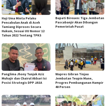
Bupati Bireuen: Tiga Jembatan
Haji Uma Minta Pelaku
Pascabanjir Akan Dibangun
Pencabulan Anak di Aceh
Pemerintah Pusat
Tamiang Diproses Secara
Hukum, Sesuai UU Nomor 12
Tahun 2022 Tentang TPKS
Panglima Jhony Tunjuk Aziz
Wapres Gibran Tinjau
Muhajir dan Chairul Akbari Isi
Jembatan Teupin Mane,
Posisi Strategis DPP JASA
Progres Pembangunan Hampir
40 Persen