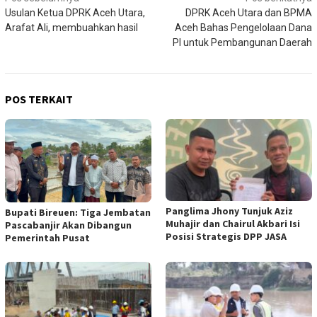
Navigasi
Usulan Ketua DPRK Aceh Utara,
DPRK Aceh Utara dan BPMA
pos
Arafat Ali, membuahkan hasil
Aceh Bahas Pengelolaan Dana
PI untuk Pembangunan Daerah
POS TERKAIT
Panglima Jhony Tunjuk Aziz
Bupati Bireuen: Tiga Jembatan
Muhajir dan Chairul Akbari Isi
Pascabanjir Akan Dibangun
Posisi Strategis DPP JASA
Pemerintah Pusat