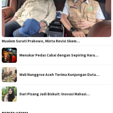
Mualem Surati Prabowo, Minta Revisi Skem…
Menukar Pedas Cabai dengan Sepiring Hara…
Wali Nanggroe Aceh Terima Kunjungan Duta…
Dari Pisang Jadi Biskuit: Inovasi Mahasi…
BERITA UTAMA