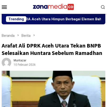
Loncat
Menu
ke
Mobile
konten
a”, BRA Aceh Utara Himpun Berbagai Elemen Bahas Penguatan
Trending
Beranda
Berita
Arafat Ali DPRK Aceh Utara Tekan BNPB
Selesaikan Huntara Sebelum Ramadhan
Muntazar
10 Februari 2026