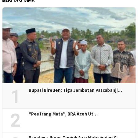
1
Bupati Bireuen: Tiga Jembatan Pascabanji…
2
“Peutrang Mata”, BRA Aceh Ut…
Panglima Jhony Tunjuk Aziz Muhajir dan C…