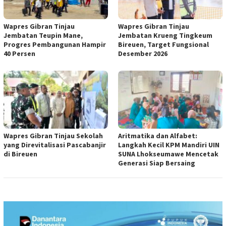
Wapres Gibran Tinjau
Wapres Gibran Tinjau
Jembatan Teupin Mane,
Jembatan Krueng Tingkeum
Progres Pembangunan Hampir
Bireuen, Target Fungsional
40 Persen
Desember 2026
Wapres Gibran Tinjau Sekolah
Aritmatika dan Alfabet:
yang Direvitalisasi Pascabanjir
Langkah Kecil KPM Mandiri UIN
di Bireuen
SUNA Lhokseumawe Mencetak
Generasi Siap Bersaing