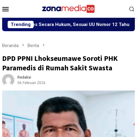
Loncat
Menu
ke
Mobile
konten
proses Secara Hukum, Sesuai UU Nomor 12 Tahun 2022 Tentan
Trending
Beranda
Berita
DPD PPNI Lhokseumawe Soroti PHK
Paramedis di Rumah Sakit Swasta
Redaksi
06 Februari 2026