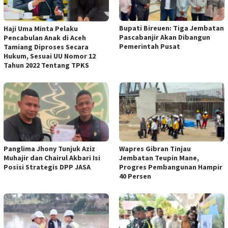
Bupati Bireuen: Tiga Jembatan
Haji Uma Minta Pelaku
Pascabanjir Akan Dibangun
Pencabulan Anak di Aceh
Pemerintah Pusat
Tamiang Diproses Secara
Hukum, Sesuai UU Nomor 12
Tahun 2022 Tentang TPKS
Panglima Jhony Tunjuk Aziz
Wapres Gibran Tinjau
Muhajir dan Chairul Akbari Isi
Jembatan Teupin Mane,
Posisi Strategis DPP JASA
Progres Pembangunan Hampir
40 Persen