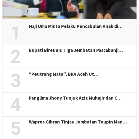
1
Haji Uma Minta Pelaku Pencabulan Anak di…
2
Bupati Bireuen: Tiga Jembatan Pascabanji…
3
“Peutrang Mata”, BRA Aceh Ut…
4
Panglima Jhony Tunjuk Aziz Muhajir dan C…
5
Wapres Gibran Tinjau Jembatan Teupin Man…