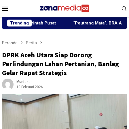
Loncat
Menu
ke
Mobile
konten
emerintah Pusat
Trending
“Peutrang Mata”, BRA Aceh Utara Him
Beranda
Berita
DPRK Aceh Utara Siap Dorong
Perlindungan Lahan Pertanian, Banleg
Gelar Rapat Strategis
Muntazar
10 Februari 2026