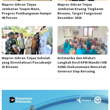
Wapres Gibran Tinjau
Wapres Gibran Tinjau
Jembatan Teupin Mane,
Jembatan Krueng Tingkeum
Progres Pembangunan Hampir
Bireuen, Target Fungsional
40 Persen
Desember 2026
Wapres Gibran Tinjau Sekolah
Aritmatika dan Alfabet:
yang Direvitalisasi Pascabanjir
Langkah Kecil KPM Mandiri UIN
di Bireuen
SUNA Lhokseumawe Mencetak
Generasi Siap Bersaing