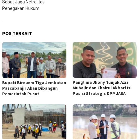
Sebut Jaga Netralitas
Penegakan Hukum
POS TERKAIT
Panglima Jhony Tunjuk Aziz
Bupati Bireuen: Tiga Jembatan
Muhajir dan Chairul Akbari Isi
Pascabanjir Akan Dibangun
Posisi Strategis DPP JASA
Pemerintah Pusat