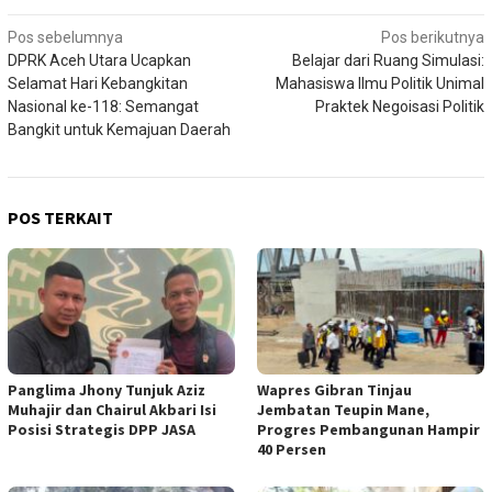
Navigasi
Pos sebelumnya
Pos berikutnya
DPRK Aceh Utara Ucapkan
Belajar dari Ruang Simulasi:
pos
Selamat Hari Kebangkitan
Mahasiswa Ilmu Politik Unimal
Nasional ke-118: Semangat
Praktek Negoisasi Politik
Bangkit untuk Kemajuan Daerah
POS TERKAIT
Panglima Jhony Tunjuk Aziz
Wapres Gibran Tinjau
Muhajir dan Chairul Akbari Isi
Jembatan Teupin Mane,
Posisi Strategis DPP JASA
Progres Pembangunan Hampir
40 Persen