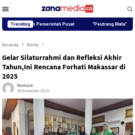
Loncat
Menu
ke
Mobile
konten
ngun Pemerintah Pusat
Trending
“Peutrang Mata”, BRA Aceh Utar
Beranda
Berita
Gelar Silaturrahmi dan Refleksi Akhir
Tahun,Ini Rencana Forhati Makassar di
2025
Muntazar
28 Desember 2024