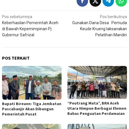
Navigasi
Pos sebelumnya
Pos berikutnya
Keberhasilan Pemerintah Aceh
Gunakan Dana Desa : Pemuda
pos
di Bawah Kepemimpinan Pj
Keude Krueng laksanakan
Gubernur Safrizal
Pelatihan Mandiri
POS TERKAIT
“Peutrang Mata”, BRA Aceh
Bupati Bireuen: Tiga Jembatan
Utara Himpun Berbagai Elemen
Pascabanjir Akan Dibangun
Bahas Penguatan Perdamaian
Pemerintah Pusat