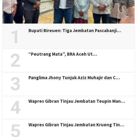
1
Bupati Bireuen: Tiga Jembatan Pascabanji…
2
“Peutrang Mata”, BRA Aceh Ut…
3
Panglima Jhony Tunjuk Aziz Muhajir dan C…
4
Wapres Gibran Tinjau Jembatan Teupin Man…
5
Wapres Gibran Tinjau Jembatan Krueng Tin…