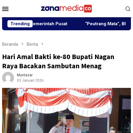
Loncat
Menu
ke
Mobile
konten
un Pemerintah Pusat
Trending
“Peutrang Mata”, BRA Aceh Utara
Beranda
Berita
Hari Amal Bakti ke-80 Bupati Nagan
Raya Bacakan Sambutan Menag
Muntazar
03 Januari 2026