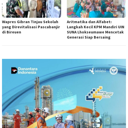
Wapres Gibran Tinjau Sekolah
Aritmatika dan Alfabet:
yang Direvitalisasi Pascabanjir
Langkah Kecil KPM Mandiri UIN
di Bireuen
SUNA Lhokseumawe Mencetak
Generasi Siap Bersaing