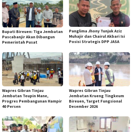
Panglima Jhony Tunjuk Aziz
Bupati Bireuen: Tiga Jembatan
Muhajir dan Chairul Akbari Isi
Pascabanjir Akan Dibangun
Posisi Strategis DPP JASA
Pemerintah Pusat
Wapres Gibran Tinjau
Wapres Gibran Tinjau
Jembatan Teupin Mane,
Jembatan Krueng Tingkeum
Progres Pembangunan Hampir
Bireuen, Target Fungsional
40 Persen
Desember 2026