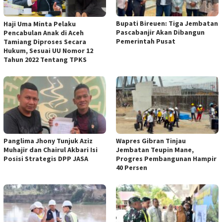
Bupati Bireuen: Tiga Jembatan
Haji Uma Minta Pelaku
Pascabanjir Akan Dibangun
Pencabulan Anak di Aceh
Pemerintah Pusat
Tamiang Diproses Secara
Hukum, Sesuai UU Nomor 12
Tahun 2022 Tentang TPKS
Panglima Jhony Tunjuk Aziz
Wapres Gibran Tinjau
Muhajir dan Chairul Akbari Isi
Jembatan Teupin Mane,
Posisi Strategis DPP JASA
Progres Pembangunan Hampir
40 Persen