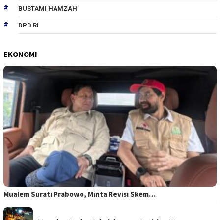
BUSTAMI HAMZAH
DPD RI
EKONOMI
Mualem Surati Prabowo, Minta Revisi Skem…