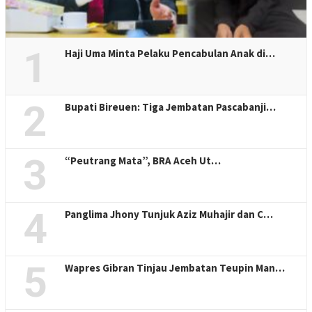
1
Haji Uma Minta Pelaku Pencabulan Anak di…
2
Bupati Bireuen: Tiga Jembatan Pascabanji…
3
“Peutrang Mata”, BRA Aceh Ut…
4
Panglima Jhony Tunjuk Aziz Muhajir dan C…
5
Wapres Gibran Tinjau Jembatan Teupin Man…