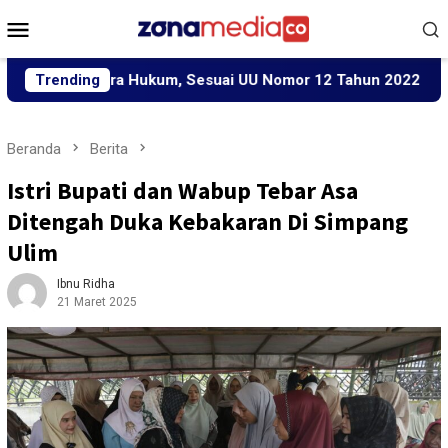
Loncat
Menu
ke
Mobile
konten
ecara Hukum, Sesuai UU Nomor 12 Tahun 2022 Tentang TPKS
Trending
Beranda
Berita
Istri Bupati dan Wabup Tebar Asa
Ditengah Duka Kebakaran Di Simpang
Ulim
Ibnu Ridha
21 Maret 2025