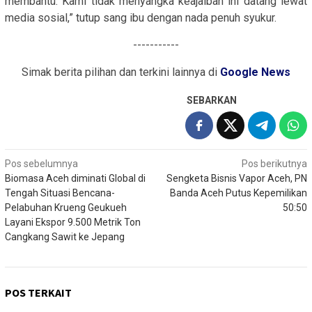
membantu. Kami tidak menyangka keajaiban ini datang lewat
media sosial,” tutup sang ibu dengan nada penuh syukur.
-----------
Simak berita pilihan dan terkini lainnya di
Google News
SEBARKAN
Navigasi
Pos sebelumnya
Pos berikutnya
Biomasa Aceh diminati Global di
Sengketa Bisnis Vapor Aceh, PN
pos
Tengah Situasi Bencana-
Banda Aceh Putus Kepemilikan
Pelabuhan Krueng Geukueh
50:50
Layani Ekspor 9.500 Metrik Ton
Cangkang Sawit ke Jepang
POS TERKAIT