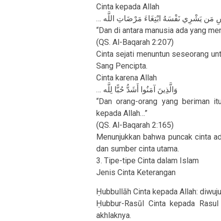
Cinta kepada Allah
… ِ مَن يَشْرِي نَفْسَهُ ابْتِغَاءَ مَرْضَاتِ اللَّه
“Dan di antara manusia ada yang men
(QS. Al-Baqarah 2:207)
Cinta sejati menuntun seseorang un
Sang Pencipta.
Cinta karena Allah
… وَالَّذِينَ آمَنُوا أَشَدُّ حُبًّا لِلَّه
“Dan orang-orang yang beriman it
kepada Allah…”
(QS. Al-Baqarah 2:165)
Menunjukkan bahwa puncak cinta ada
dan sumber cinta utama.
3. Tipe-tipe Cinta dalam Islam
Jenis Cinta Keterangan
Ḥubbullāh Cinta kepada Allah: diwuju
Ḥubbur-Rasūl Cinta kepada Rasul ﷺ: mengikuti sunnah, menghormati, dan menelada
akhlaknya.