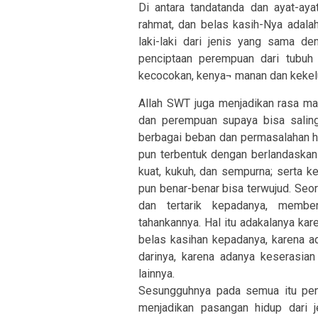
Di antara tandatanda dan ayat-aya
rahmat, dan belas kasih-Nya adal
laki-laki dari jenis yang sama de
penciptaan perempuan dari tubuh l
kecocokan, kenya¬ manan dan kekel
Allah SWT juga menjadikan rasa maha
dan perempuan supaya bisa salin
berbagai beban dan permasalahan h
pun terbentuk dengan berlandaskan
kuat, kukuh, dan sempurna; serta 
pun benar-benar bisa terwujud. Seo
dan tertarik kepadanya, membe
tahankannya. Hal itu adakalanya kar
belas kasihan kepadanya, karena 
darinya, karena adanya keserasian
lainnya.
Sesungguhnya pada semua itu penc
menjadikan pasangan hidup dari je