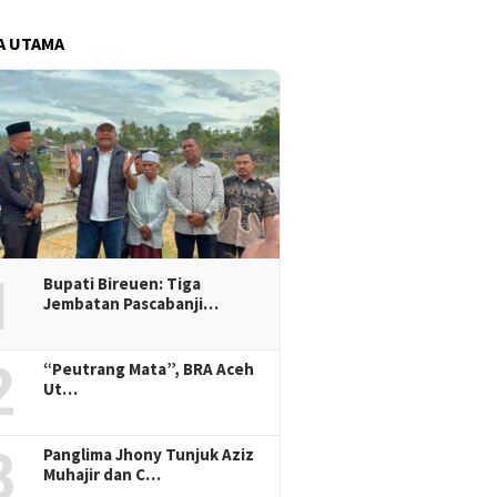
A UTAMA
1
Bupati Bireuen: Tiga
Jembatan Pascabanji…
2
“Peutrang Mata”, BRA Aceh
Ut…
3
Panglima Jhony Tunjuk Aziz
Muhajir dan C…