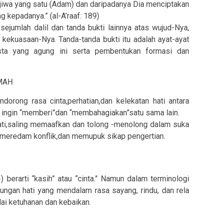
 jiwa yang satu (Adam) dan daripadanya Dia menciptakan
 kepadanya.” (al-A’raaf: 189)
sejumlah dalil dan tanda bukti lainnya atas wujud-Nya,
kekuasaan-Nya. Tanda-tanda bukti itu adalah ayat-ayat
ta yang agung ini serta pembentukan formasi dan
MAH
rong rasa cinta,perhatian,dan kelekatan hati antara
i ingin “memberi”dan “membahagiakan”satu sama lain.
ati,saling memaafkan dan tolong -menolong dalam suka
,meredam konflik,dan memupuk sikap pengertian.
ungan hati yang mendalam rasa sayang, rindu, dan rela
lai ketuhanan dan kebaikan.