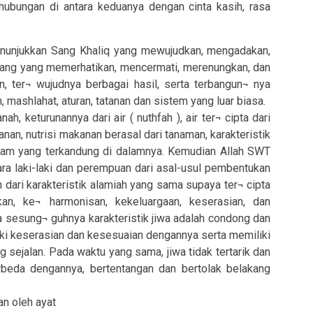
hubungan di antara keduanya dengan cinta kasih, rasa
enunjukkan Sang Khaliq yang mewujudkan, mengadakan,
orang yang memerhatikan, mencermati, merenungkan, dan
 ter¬ wujudnya berbagai hasil, serta terbangun¬ nya
 mashlahat, aturan, tatanan dan sistem yang luar biasa.
h, keturunannya dari air ( nuthfah ), air ter¬ cipta dari
kanan, nutrisi makanan berasal dari tanaman, karakteristik
lam yang terkandung di dalamnya. Kemudian Allah SWT
tara laki-laki dan perempuan dari asal-usul pembentukan
 dari karakteristik alamiah yang sama supaya ter¬ cipta
ikan, ke¬ harmonisan, kekeluargaan, keserasian, dan
 sesung¬ guhnya karakteristik jiwa adalah condong dan
iki keserasian dan kesesuaian dengannya serta memiliki
g sejalan. Pada waktu yang sama, jiwa tidak tertarik dan
beda dengannya, bertentangan dan bertolak belakang
ijelaskan oleh ayat