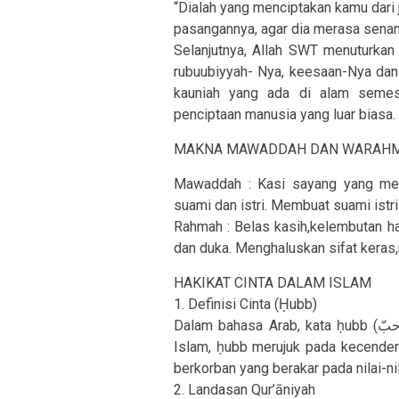
“Dialah yang menciptakan kamu dari
pasangannya, agar dia merasa senang
Selanjutnya, Allah SWT menuturkan 
rubuubiyyah- Nya, keesaan-Nya dan 
kauniah yang ada di alam semes
penciptaan manusia yang luar biasa.
MAKNA MAWADDAH DAN WARAH
Mawaddah : Kasi sayang yang mendo
suami dan istri. Membuat suami istr
Rahmah : Belas kasih,kelembutan h
dan duka. Menghaluskan sifat keras
HAKIKAT CINTA DALAM ISLAM
1. Definisi Cinta (Ḥubb)
Dalam bahasa Arab, kata ḥubb (حبّ) berarti “kasih” atau “cinta.” Namun dalam terminologi
Islam, ḥubb merujuk pada kecender
berkorban yang berakar pada nilai-ni
2. Landasan Qur’āniyah