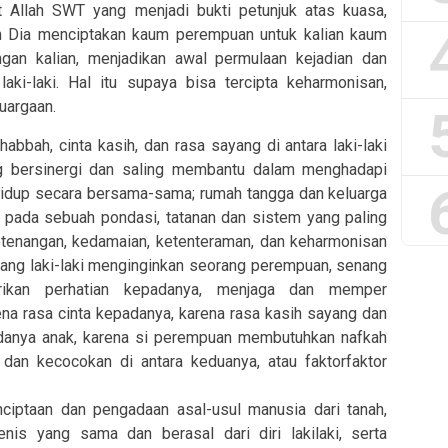
t Allah SWT yang menjadi bukti petunjuk atas kuasa,
ah Dia menciptakan kaum perempuan untuk kalian kaum
ngan kalian, menjadikan awal permulaan kejadian dan
aki-laki. Hal itu supaya bisa tercipta keharmonisan,
uargaan.
bbah, cinta kasih, dan rasa sayang di antara laki-laki
g bersinergi dan saling membantu dalam menghadapi
idup secara bersama-sama; rumah tangga dan keluarga
 pada sebuah pondasi, tatanan dan sistem yang paling
ketenangan, kedamaian, ketenteraman, dan keharmonisan
rang laki-laki menginginkan seorang perempuan, senang
rikan perhatian kepadanya, menjaga dan memper
ena rasa cinta kepadanya, karena rasa kasih sayang dan
adanya anak, karena si perempuan membutuhkan nafkah
 dan kecocokan di antara keduanya, atau faktorfaktor
iptaan dan pengadaan asal-usul manusia dari tanah,
nis yang sama dan berasal dari diri lakilaki, serta