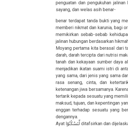
penguatan dan pengukuhan jalinan 
sayang, dan welas asih benar-
benar terdapat tanda bukti yang m
memberi nikmat dan karunia, bagi 
memikirkan sebab-sebab kehidupan,
jalinan hubungan berdasarkan hikmah,
Moyang pertama kita berasal dari tana
darah, darah tercipta dari nutrisi ma
tanah dan kekayaan sumber daya a
menjadikan ikatan suami istri di an
yang sama, dari jenis yang sama dan
rasa senang, cinta, dan ketertar
ketenangan jiwa bersamanya. Karena
tertarik kepada sesuatu yang memil
maksud, tujuan, dan kepentingan yan
enggan terhadap sesuatu yang ber
dengannya.
Ayat لِّتَسْكُنُوْٓا ditafsirkan dan d