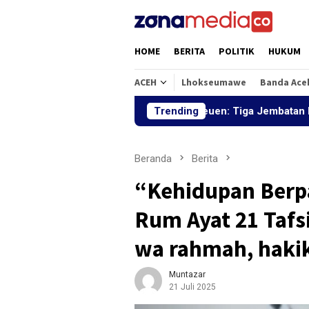
Loncat
ke
konten
HOME
BERITA
POLITIK
HUKUM
ACEH
Lhokseumawe
Banda Ace
Bupati Bireuen: Tiga Jembatan Pascabanjir Akan Diban
Trending
Beranda
Berita
“Kehidupan Berp
Rum Ayat 21 Tafs
wa rahmah, hakik
Muntazar
21 Juli 2025