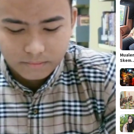
Mualem
Skem