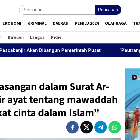
Pencarian
EKONOMI
KRIMINAL
DAERAH
PEMILU 2024
OLAHRAGA
TR
h
Bireuen
Langsa
Pidie
gun Pemerintah Pusat
“Peutrang Mata”, BRA Aceh Utar
asangan dalam Surat Ar-
ir ayat tentang mawaddah
at cinta dalam Islam”