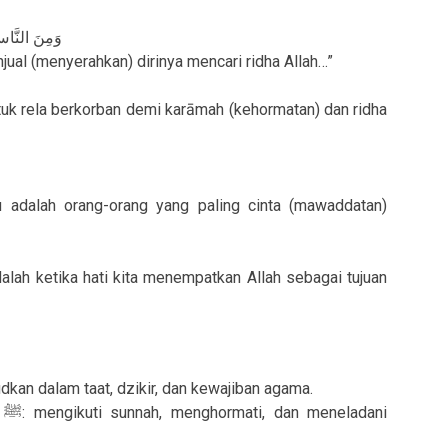
وَمِنَ النَّاس
jual (menyerahkan) dirinya mencari ridha Allah…”
tuk rela berkorban demi karāmah (kehormatan) dan ridha
u adalah orang-orang yang paling cinta (mawaddatan)
lah ketika hati kita menempatkan Allah sebagai tujuan
dkan dalam taat, dzikir, dan kewajiban agama.
ni