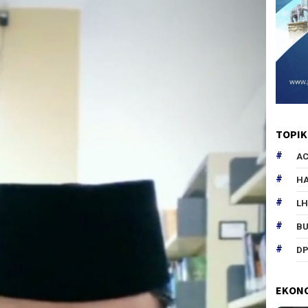
TOPIK
AC
HA
L
B
DP
EKON