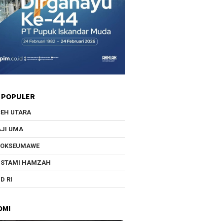
 POPULER
EH UTARA
JI UMA
HOKSEUMAWE
USTAMI HAMZAH
D RI
OMI