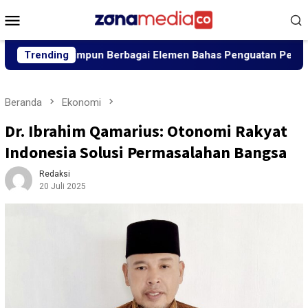
Loncat
Menu
ke
Mobile
konten
ra Himpun Berbagai Elemen Bahas Penguatan Perdamaian
Trending
Beranda
Ekonomi
Dr. Ibrahim Qamarius: Otonomi Rakyat
Indonesia Solusi Permasalahan Bangsa
Redaksi
20 Juli 2025