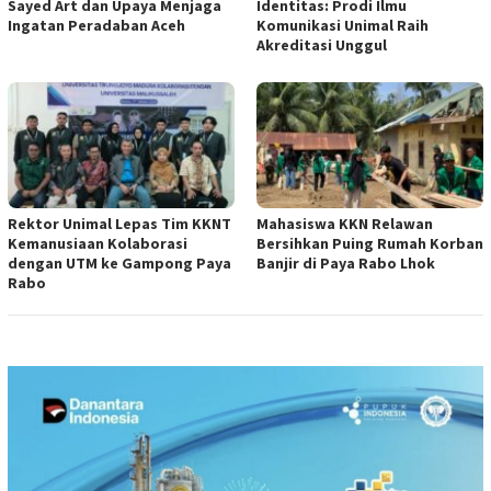
Sayed Art dan Upaya Menjaga
Identitas: Prodi Ilmu
Ingatan Peradaban Aceh
Komunikasi Unimal Raih
Akreditasi Unggul
Rektor Unimal Lepas Tim KKNT
Mahasiswa KKN Relawan
Kemanusiaan Kolaborasi
Bersihkan Puing Rumah Korban
dengan UTM ke Gampong Paya
Banjir di Paya Rabo Lhok
Rabo