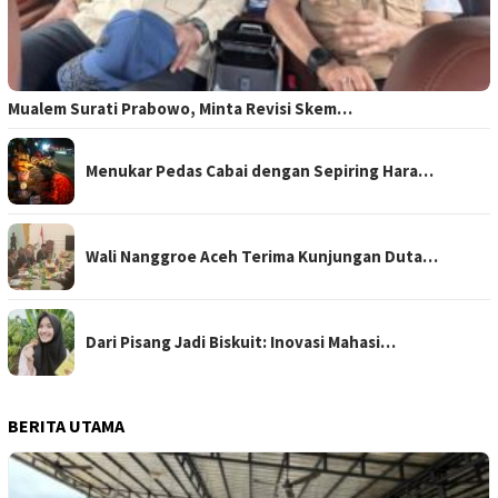
Mualem Surati Prabowo, Minta Revisi Skem…
Menukar Pedas Cabai dengan Sepiring Hara…
Wali Nanggroe Aceh Terima Kunjungan Duta…
Dari Pisang Jadi Biskuit: Inovasi Mahasi…
BERITA UTAMA