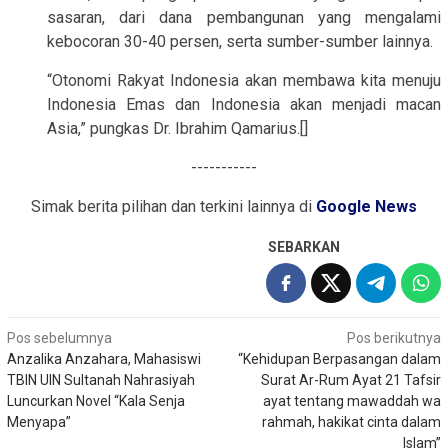
sasaran, dari dana pembangunan yang mengalami
kebocoran 30-40 persen, serta sumber-sumber lainnya.
“Otonomi Rakyat Indonesia akan membawa kita menuju
Indonesia Emas dan Indonesia akan menjadi macan
Asia,” pungkas Dr. Ibrahim Qamarius.[]
-----------
Simak berita pilihan dan terkini lainnya di
Google News
SEBARKAN
Navigasi
Pos sebelumnya
Pos berikutnya
Anzalika Anzahara, Mahasiswi
“Kehidupan Berpasangan dalam
pos
TBIN UIN Sultanah Nahrasiyah
Surat Ar-Rum Ayat 21 Tafsir
Luncurkan Novel “Kala Senja
ayat tentang mawaddah wa
Menyapa”
rahmah, hakikat cinta dalam
Islam”