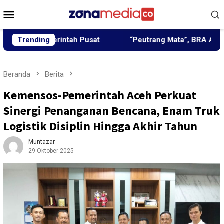
Loncat
Menu
ke
Mobile
konten
merintah Pusat
Trending
“Peutrang Mata”, BRA Aceh Utara Him
Beranda
Berita
Kemensos-Pemerintah Aceh Perkuat
Sinergi Penanganan Bencana, Enam Truk
Logistik Disiplin Hingga Akhir Tahun
Muntazar
29 Oktober 2025