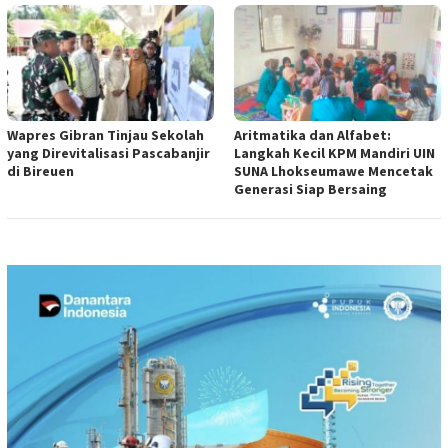
Wapres Gibran Tinjau Sekolah
Aritmatika dan Alfabet:
yang Direvitalisasi Pascabanjir
Langkah Kecil KPM Mandiri UIN
di Bireuen
SUNA Lhokseumawe Mencetak
Generasi Siap Bersaing