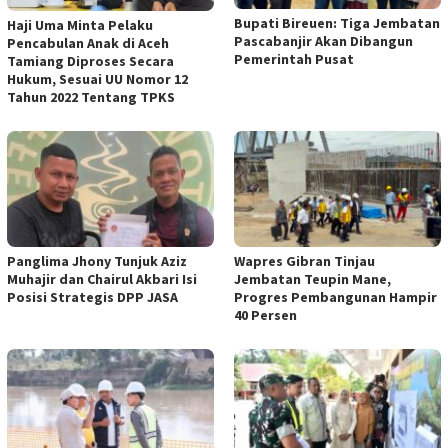
Bupati Bireuen: Tiga Jembatan
Haji Uma Minta Pelaku
Pascabanjir Akan Dibangun
Pencabulan Anak di Aceh
Pemerintah Pusat
Tamiang Diproses Secara
Hukum, Sesuai UU Nomor 12
Tahun 2022 Tentang TPKS
Panglima Jhony Tunjuk Aziz
Wapres Gibran Tinjau
Muhajir dan Chairul Akbari Isi
Jembatan Teupin Mane,
Posisi Strategis DPP JASA
Progres Pembangunan Hampir
40 Persen