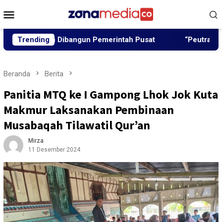
Loncat
Menu
ke
Mobile
konten
r Akan Dibangun Pemerintah Pusat
Trending
“Peutrang Mata”, B
Beranda
Berita
Panitia MTQ ke I Gampong Lhok Jok Kuta
Makmur Laksanakan Pembinaan
Musabaqah Tilawatil Qur’an
Mirza
11 Desember 2024