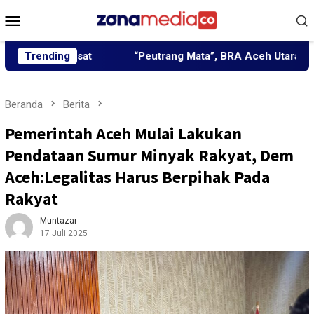
Loncat
Menu
ke
Mobile
konten
 Pusat
Trending
“Peutrang Mata”, BRA Aceh Utara Himpun Berba
Beranda
Berita
Pemerintah Aceh Mulai Lakukan
Pendataan Sumur Minyak Rakyat, Dem
Aceh:Legalitas Harus Berpihak Pada
Rakyat
Muntazar
17 Juli 2025