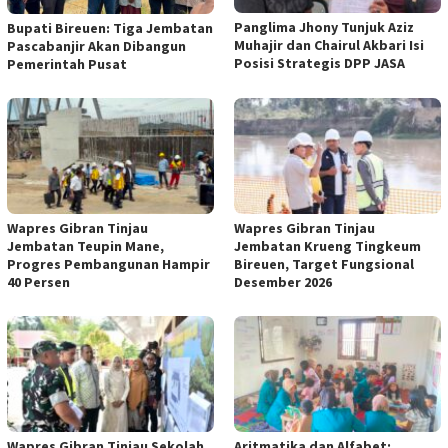
Panglima Jhony Tunjuk Aziz
Bupati Bireuen: Tiga Jembatan
Muhajir dan Chairul Akbari Isi
Pascabanjir Akan Dibangun
Posisi Strategis DPP JASA
Pemerintah Pusat
Wapres Gibran Tinjau
Wapres Gibran Tinjau
Jembatan Teupin Mane,
Jembatan Krueng Tingkeum
Progres Pembangunan Hampir
Bireuen, Target Fungsional
40 Persen
Desember 2026
Wapres Gibran Tinjau Sekolah
Aritmatika dan Alfabet: