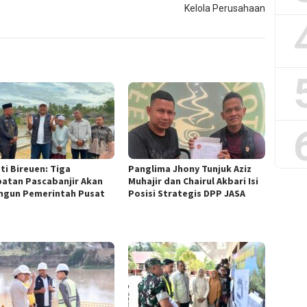
Kelola Perusahaan
ti Bireuen: Tiga
Panglima Jhony Tunjuk Aziz
atan Pascabanjir Akan
Muhajir dan Chairul Akbari Isi
ngun Pemerintah Pusat
Posisi Strategis DPP JASA