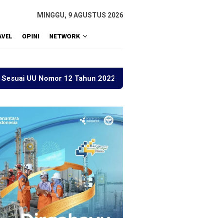
MINGGU, 9 AGUSTUS 2026
AVEL
OPINI
NETWORK
omor 12 Tahun 2022 Tentang TPKS
Bupati Bireuen: Tig