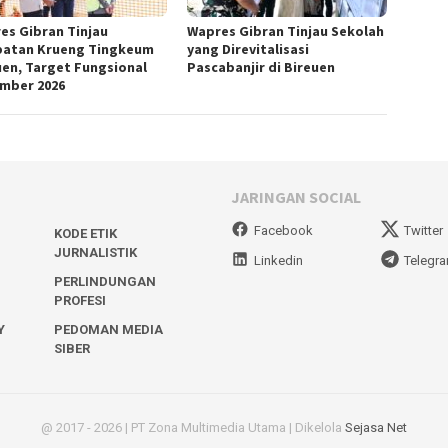
es Gibran Tinjau
Wapres Gibran Tinjau Sekolah
atan Krueng Tingkeum
yang Direvitalisasi
uen, Target Fungsional
Pascabanjir di Bireuen
mber 2026
JARINGAN SOCIAL
Facebook
Twitter
KODE ETIK
JURNALISTIK
Linkedin
Telegr
PERLINDUNGAN
PROFESI
Y
PEDOMAN MEDIA
SIBER
@ 2017 - 2026 | PT Zona Multimedia Utama | Dikelola
Sejasa Net