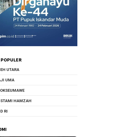
 POPULER
EH UTARA
JI UMA
HOKSEUMAWE
USTAMI HAMZAH
D RI
OMI