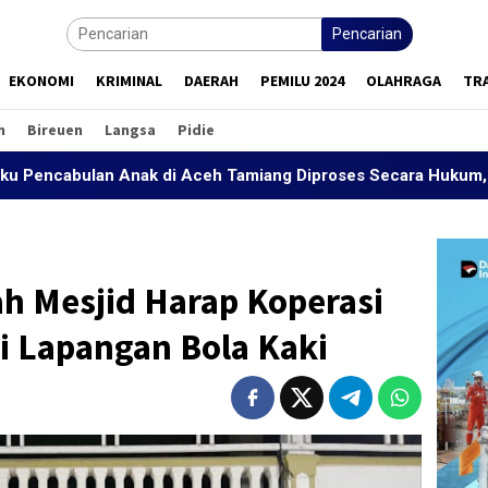
Pencarian
EKONOMI
KRIMINAL
DAERAH
PEMILU 2024
OLAHRAGA
TR
h
Bireuen
Langsa
Pidie
n Anak di Aceh Tamiang Diproses Secara Hukum, Sesuai UU N
 Mesjid Harap Koperasi
i Lapangan Bola Kaki