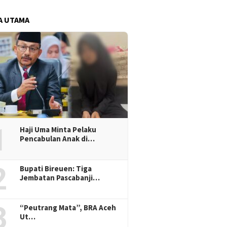
A UTAMA
1
Haji Uma Minta Pelaku
Pencabulan Anak di…
2
Bupati Bireuen: Tiga
Jembatan Pascabanji…
3
“Peutrang Mata”, BRA Aceh
Ut…