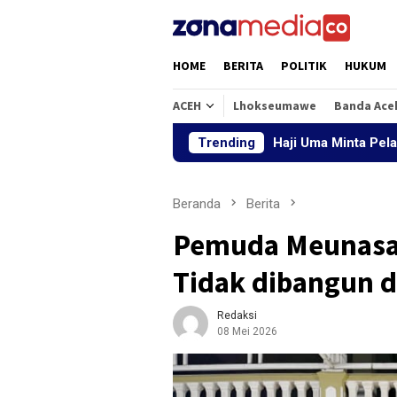
Loncat
ke
konten
HOME
BERITA
POLITIK
HUKUM
ACEH
Lhokseumawe
Banda Ace
Haji Uma Minta Pelaku Pencabula
Trending
Beranda
Berita
Pemuda Meunasah
Tidak dibangun d
Redaksi
08 Mei 2026