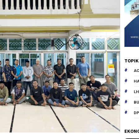
TOPIK
AC
HA
L
B
DP
EKON