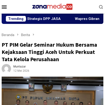
Loncat
Menu
ke
Mobile
konten
osisi Strategis DPP JASA
Trending
Wapres Gibran Tinjau Jembat
Beranda
Berita
PT PIM Gelar Seminar Hukum Bersama
Kejaksaan Tinggi Aceh Untuk Perkuat
Tata Kelola Perusahaan
Muntazar
12 Mei 2026