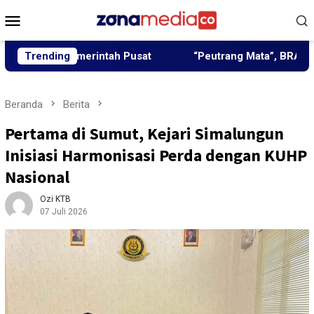
Loncat
Menu
ke
Mobile
konten
n Pemerintah Pusat
Trending
“Peutrang Mata”, BRA Aceh Utara 
Beranda
Berita
Pertama di Sumut, Kejari Simalungun
Inisiasi Harmonisasi Perda dengan KUHP
Nasional
Ozi KTB
07 Juli 2026