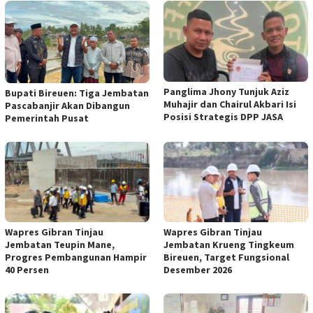
Panglima Jhony Tunjuk Aziz
Bupati Bireuen: Tiga Jembatan
Muhajir dan Chairul Akbari Isi
Pascabanjir Akan Dibangun
Posisi Strategis DPP JASA
Pemerintah Pusat
Wapres Gibran Tinjau
Wapres Gibran Tinjau
Jembatan Teupin Mane,
Jembatan Krueng Tingkeum
Progres Pembangunan Hampir
Bireuen, Target Fungsional
40 Persen
Desember 2026