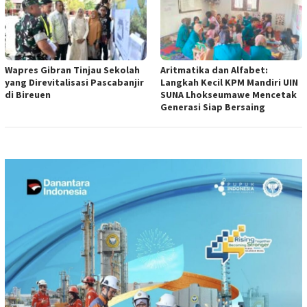
Wapres Gibran Tinjau Sekolah
Aritmatika dan Alfabet:
yang Direvitalisasi Pascabanjir
Langkah Kecil KPM Mandiri UIN
di Bireuen
SUNA Lhokseumawe Mencetak
Generasi Siap Bersaing