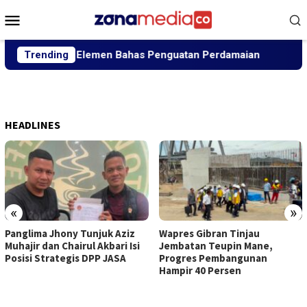
Loncat
Menu
ke
Mobile
konten
Berbagai Elemen Bahas Penguatan Perdamaian
Trending
Panglima
HEADLINES
«
»
Panglima Jhony Tunjuk Aziz
Wapres Gibran Tinjau
Muhajir dan Chairul Akbari Isi
Jembatan Teupin Mane,
Posisi Strategis DPP JASA
Progres Pembangunan
Hampir 40 Persen