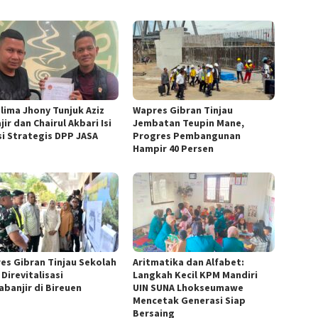
lima Jhony Tunjuk Aziz
Wapres Gibran Tinjau
ir dan Chairul Akbari Isi
Jembatan Teupin Mane,
si Strategis DPP JASA
Progres Pembangunan
Hampir 40 Persen
es Gibran Tinjau Sekolah
Aritmatika dan Alfabet:
Direvitalisasi
Langkah Kecil KPM Mandiri
abanjir di Bireuen
UIN SUNA Lhokseumawe
Mencetak Generasi Siap
Bersaing