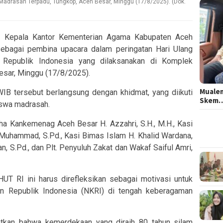
Madrasah Terpadu, Tungkop, Aceh Besar, Minggu (17/8/2025). (Dok.
Kepala Kantor Kementerian Agama Kabupaten Aceh
sebagai pembina upacara dalam peringatan Hari Ulang
Republik Indonesia yang dilaksanakan di Komplek
esar, Minggu (17/8/2025).
Mualem
WIB tersebut berlangsung dengan khidmat, yang diikuti
Skem
iswa madrasah.
ha Kankemenag Aceh Besar H. Azzahri, S.H., M.H., Kasi
 Muhammad, S.Pd., Kasi Bimas Islam H. Khalid Wardana,
an, S.Pd., dan Plt. Penyuluh Zakat dan Wakaf Saiful Amri,
T RI ini harus direfleksikan sebagai motivasi untuk
n Republik Indonesia (NKRI) di tengah keberagaman
tkan bahwa kemerdekaan yang diraih 80 tahun silam