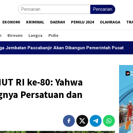
Pencarian
EKONOMI
KRIMINAL
DAERAH
PEMILU 2024
OLAHRAGA
TR
h
Bireuen
Langsa
Pidie
ascabanjir Akan Dibangun Pemerintah Pusat
“Peutrang 
UT RI ke-80: Yahwa
gnya Persatuan dan