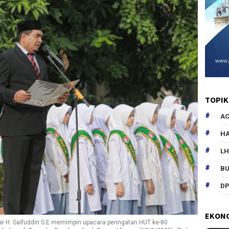
TOPIK
AC
HA
L
B
DP
EKON
 H. Saifuddin S.E memimpin upacara peringatan HUT ke-80