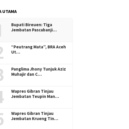
A UTAMA
1
Bupati Bireuen: Tiga
Jembatan Pascabanji…
2
“Peutrang Mata”, BRA Aceh
Ut…
3
Panglima Jhony Tunjuk Aziz
Muhajir dan C…
4
Wapres Gibran Tinjau
Jembatan Teupin Man…
5
Wapres Gibran Tinjau
Jembatan Krueng Tin…