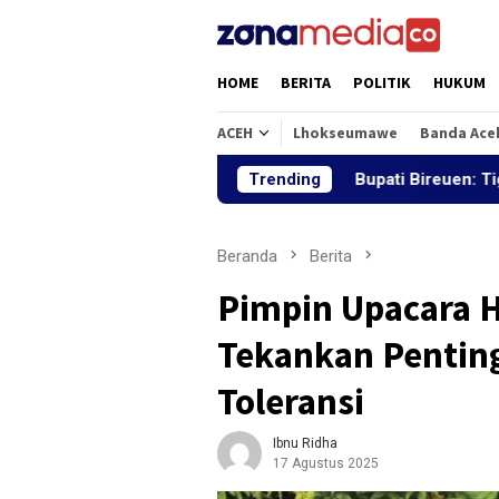
Loncat
ke
konten
HOME
BERITA
POLITIK
HUKUM
ACEH
Lhokseumawe
Banda Ace
Bupati Bireuen: Tiga Jembatan P
Trending
Beranda
Berita
Pimpin Upacara H
Tekankan Pentin
Toleransi
Ibnu Ridha
17 Agustus 2025