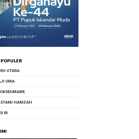
 POPULER
EH UTARA
JI UMA
HOKSEUMAWE
USTAMI HAMZAH
D RI
OMI