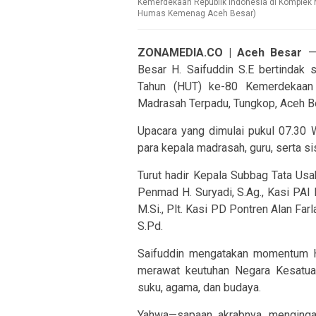
Kemerdekaan Republik Indonesia di Komplek 
Humas Kemenag Aceh Besar)
ZONAMEDIA.CO | Aceh Besar
— 
Besar H. Saifuddin S.E bertindak 
Tahun (HUT) ke-80 Kemerdekaan 
Madrasah Terpadu, Tungkop, Aceh B
Upacara yang dimulai pukul 07.30 
para kepala madrasah, guru, serta s
Turut hadir Kepala Subbag Tata Usa
Penmad H. Suryadi, S.Ag., Kasi PAI
M.Si., Plt. Kasi PD Pontren Alan Farl
S.Pd.
Saifuddin mengatakan momentum HU
merawat keutuhan Negara Kesatua
suku, agama, dan budaya.
Yahwa—sapaan akrabnya, menginga