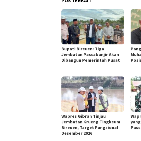
POS TERKAIT
Bupati Bireuen: Tiga
Pang
Jembatan Pascabanjir Akan
Muhaj
Dibangun Pemerintah Pusat
Posi
Wapres Gibran Tinjau
Wapr
Jembatan Krueng Tingkeum
yang 
Bireuen, Target Fungsional
Pasc
Desember 2026