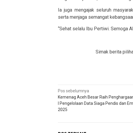
Ia juga mengajak seluruh masyara
serta menjaga semangat kebangsaan 
“Sehat selalu Ibu Pertiwi. Semoga Al
Simak berita pilih
Navigasi
Pos sebelumnya
Kemenag Aceh Besar Raih Penghargaan
pos
I Pengelolaan Data Siaga Pendis dan Em
2025