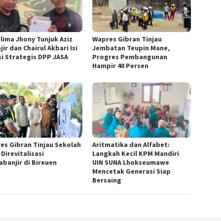
lima Jhony Tunjuk Aziz
Wapres Gibran Tinjau
ir dan Chairul Akbari Isi
Jembatan Teupin Mane,
si Strategis DPP JASA
Progres Pembangunan
Hampir 40 Persen
es Gibran Tinjau Sekolah
Aritmatika dan Alfabet:
Direvitalisasi
Langkah Kecil KPM Mandiri
abanjir di Bireuen
UIN SUNA Lhokseumawe
Mencetak Generasi Siap
Bersaing