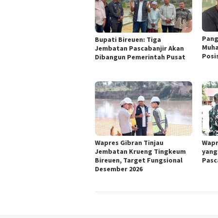
Pang
Bupati Bireuen: Tiga
Muhaj
Jembatan Pascabanjir Akan
Posi
Dibangun Pemerintah Pusat
Wapres Gibran Tinjau
Wapr
Jembatan Krueng Tingkeum
yang 
Bireuen, Target Fungsional
Pasc
Desember 2026