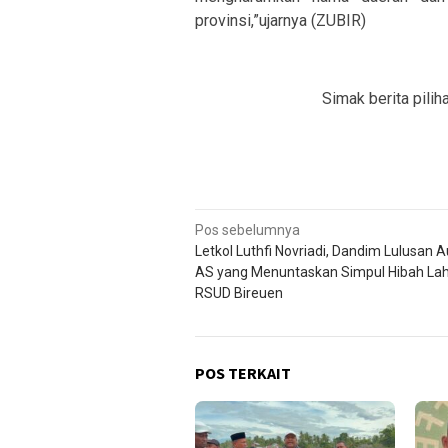
provinsi,”ujarnya (ZUBIR)
Simak berita pilih
Navigasi
Pos sebelumnya
Letkol Luthfi Novriadi, Dandim Lulusan A
pos
AS yang Menuntaskan Simpul Hibah La
RSUD Bireuen
POS TERKAIT