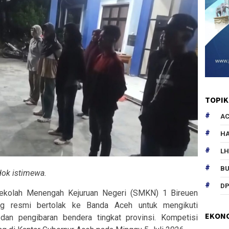
TOPIK
AC
HA
L
B
dok istimewa.
DP
kolah Menengah Kejuruan Negeri (SMKN) 1 Bireuen
g resmi bertolak ke Banda Aceh untuk mengikuti
EKON
 dan pengibaran bendera tingkat provinsi. Kompetisi