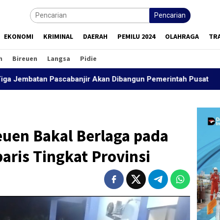
Pencarian
EKONOMI
KRIMINAL
DAERAH
PEMILU 2024
OLAHRAGA
TR
h
Bireuen
Langsa
Pidie
 Pascabanjir Akan Dibangun Pemerintah Pusat
“Peutran
euen Bakal Berlaga pada
aris Tingkat Provinsi