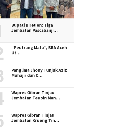
1
Bupati Bireuen: Tiga
Jembatan Pascabanji…
2
“Peutrang Mata”, BRA Aceh
Ut…
3
Panglima Jhony Tunjuk Aziz
Muhajir dan C…
4
Wapres Gibran Tinjau
Jembatan Teupin Man…
5
Wapres Gibran Tinjau
Jembatan Krueng Tin…