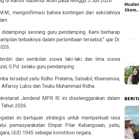
ng di Kantor Gubernur Aceh pada Minggu 5 Juli 2026.
Mualem
Skem
 M.M., mengonfirmasi bahwa kontingen dari sekolahnya
lam.
didampingi seorang guru pendamping. Kami berharap
pilan terbaiknya dalam perlombaan tersebut,” ujar Dr.
2026.
diri dari sembilan siswa laki-laki dan lima siswa
zal, S.Pd. selaku guru pendamping.
mba tersebut yaitu Ridho Pratama, Salsabil, Khairunnisa,
fi Alfarisy Lubis dan Teuku Muhammad Ridha.
BERIT
ekretariat Jenderal MPR RI ini diselenggarakan dalam
i Tahun 2026.
egiatan ini bertujuan strategis untuk memperkuat rasa
lui pemasyarakatan Empat Pilar Kebangsaan, yaitu,
gara, UUD 1945 sebagai konstitusi negara,