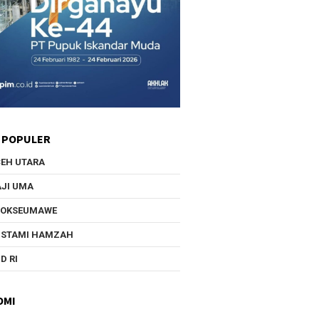
 POPULER
EH UTARA
JI UMA
HOKSEUMAWE
USTAMI HAMZAH
D RI
OMI