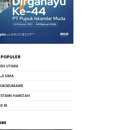
 POPULER
EH UTARA
JI UMA
HOKSEUMAWE
USTAMI HAMZAH
D RI
OMI