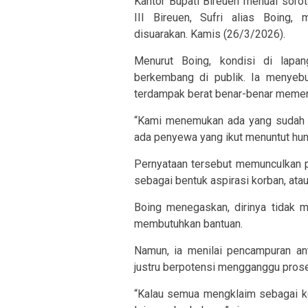
Kantor Bupati Bireuen menuai soro
III Bireuen, Sufri alias Boing,
disuarakan. Kamis (26/3/2026).
Menurut Boing, kondisi di lapa
berkembang di publik. Ia menyeb
terdampak berat benar-benar memenu
“Kami menemukan ada yang sudah m
ada penyewa yang ikut menuntut hunia
Pernyataan tersebut memunculkan pe
sebagai bentuk aspirasi korban, at
Boing menegaskan, dirinya tidak m
membutuhkan bantuan.
Namun, ia menilai pencampuran ant
justru berpotensi mengganggu pros
“Kalau semua mengklaim sebagai ko