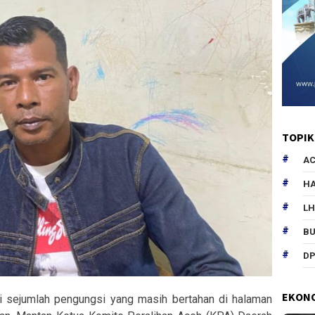
TOPIK
AC
HA
L
B
DP
EKON
 sejumlah pengungsi yang masih bertahan di halaman