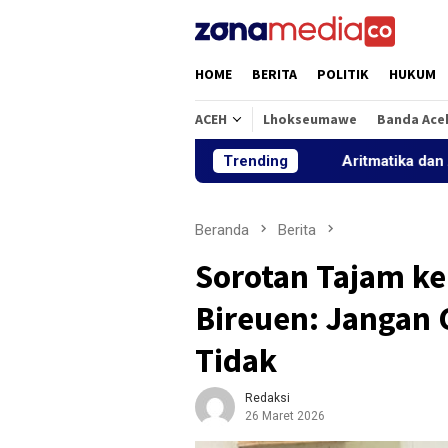
Loncat
ke
konten
HOME
BERITA
POLITIK
HUKUM
ACEH
Lhokseumawe
Banda Ace
Trending
Aritmatika dan Alfabet: La
Beranda
Berita
Sorotan Tajam ke
Bireuen: Jangan
Tidak
Redaksi
26 Maret 2026