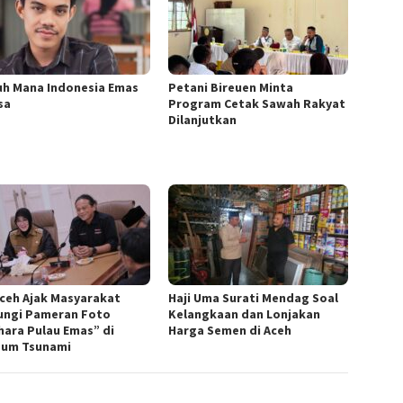
uh Mana Indonesia Emas
Petani Bireuen Minta
sa
Program Cetak Sawah Rakyat
Dilanjutkan
Aceh Ajak Masyarakat
Haji Uma Surati Mendag Soal
ungi Pameran Foto
Kelangkaan dan Lonjakan
hara Pulau Emas” di
Harga Semen di Aceh
um Tsunami