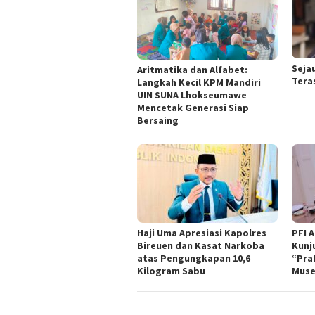
Seja
Aritmatika dan Alfabet:
Tera
Langkah Kecil KPM Mandiri
UIN SUNA Lhokseumawe
Mencetak Generasi Siap
Bersaing
Haji Uma Apresiasi Kapolres
PFI 
Bireuen dan Kasat Narkoba
Kunj
atas Pengungkapan 10,6
“Pra
Kilogram Sabu
Muse