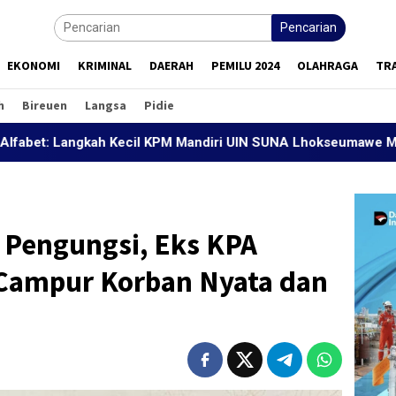
Pencarian
EKONOMI
KRIMINAL
DAERAH
PEMILU 2024
OLAHRAGA
TR
h
Bireuen
Langsa
Pidie
ngkah Kecil KPM Mandiri UIN SUNA Lhokseumawe Mencetak Gene
 Pengungsi, Eks KPA
 Campur Korban Nyata dan