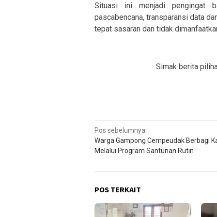
Situasi ini menjadi pengingat
pascabencana, transparansi data dan
tepat sasaran dan tidak dimanfaatka
Simak berita pilih
Navigasi
Pos sebelumnya
Warga Gampong Cempeudak Berbagi Ka
pos
Melalui Program Santunan Rutin
POS TERKAIT