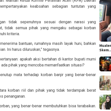
tan. Mantan Ketua Komite Peralihan Aceh (KPA) Daerah
 mempertanyakan keabsahan sebagian tuntutan yang
ngan tidak sepenuhnya sesuai dengan narasi yang
ut, tidak semua pihak yang mengaku sebagai korban
hi kriteria.
enerima bantuan, rumahnya masih layak huni, bahkan
Mualem
n. Ini harus diluruskan,” tegasnya.
Skem
rtanyaan: apakah aksi bertahan di kantor bupati murni
au ada pihak yang mencoba memanfaatkan situasi?
enutup mata terhadap korban banjir yang benar-benar
ara korban riil dan pihak yang tidak terdampak berat
es penanganan.
rban, yang benar-benar membutuhkan bisa terabaikan.