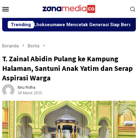
Loncat
Menu
ke
Mobile
konten
 SUNA Lhokseumawe Mencetak Generasi Siap Bersaing
Trending
S
Beranda
Berita
T. Zainal Abidin Pulang ke Kampung
Halaman, Santuni Anak Yatim dan Serap
Aspirasi Warga
Ibnu Ridha
28 Maret 2025