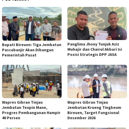
Panglima Jhony Tunjuk Aziz
Bupati Bireuen: Tiga Jembatan
Muhajir dan Chairul Akbari Isi
Pascabanjir Akan Dibangun
Posisi Strategis DPP JASA
Pemerintah Pusat
Wapres Gibran Tinjau
Wapres Gibran Tinjau
Jembatan Teupin Mane,
Jembatan Krueng Tingkeum
Progres Pembangunan Hampir
Bireuen, Target Fungsional
40 Persen
Desember 2026