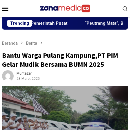
Loncat
Menu
ke
Mobile
konten
un Pemerintah Pusat
Trending
“Peutrang Mata”, BRA Aceh Utara
Beranda
Berita
Bantu Warga Pulang Kampung,PT PIM
Gelar Mudik Bersama BUMN 2025
Muntazar
28 Maret 2025