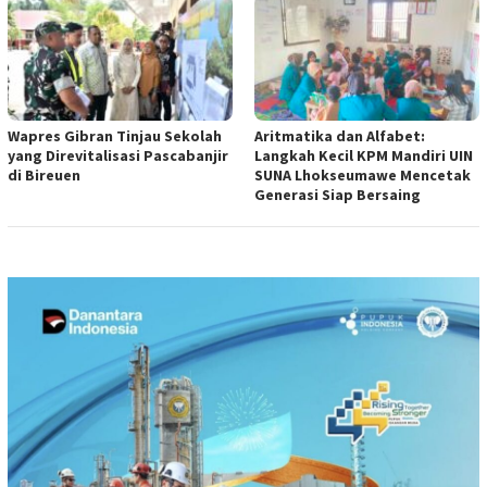
Wapres Gibran Tinjau Sekolah
Aritmatika dan Alfabet:
yang Direvitalisasi Pascabanjir
Langkah Kecil KPM Mandiri UIN
di Bireuen
SUNA Lhokseumawe Mencetak
Generasi Siap Bersaing