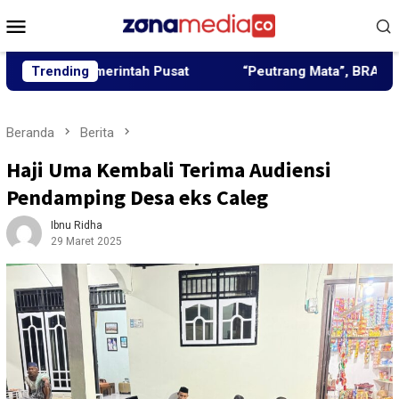
Loncat
Menu
ke
Mobile
konten
un Pemerintah Pusat
Trending
“Peutrang Mata”, BRA Aceh Utara
Beranda
Berita
Haji Uma Kembali Terima Audiensi
Pendamping Desa eks Caleg
Ibnu Ridha
29 Maret 2025