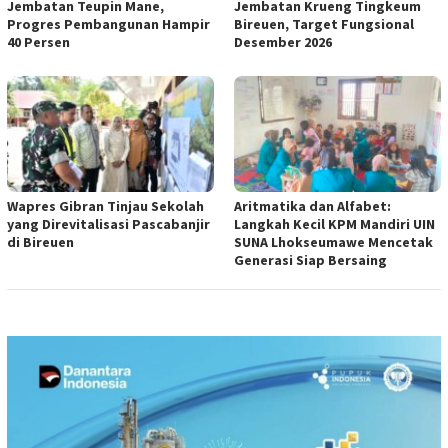
Jembatan Teupin Mane,
Jembatan Krueng Tingkeum
Progres Pembangunan Hampir
Bireuen, Target Fungsional
40 Persen
Desember 2026
Wapres Gibran Tinjau Sekolah
Aritmatika dan Alfabet:
yang Direvitalisasi Pascabanjir
Langkah Kecil KPM Mandiri UIN
di Bireuen
SUNA Lhokseumawe Mencetak
Generasi Siap Bersaing