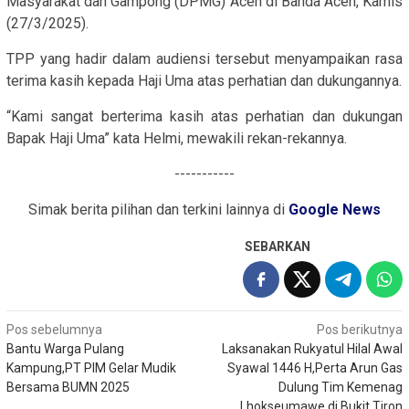
Masyarakat dan Gampong (DPMG) Aceh di Banda Aceh, Kamis
(27/3/2025).
TPP yang hadir dalam audiensi tersebut menyampaikan rasa
terima kasih kepada Haji Uma atas perhatian dan dukungannya.
“Kami sangat berterima kasih atas perhatian dan dukungan
Bapak Haji Uma” kata Helmi, mewakili rekan-rekannya.
-----------
Simak berita pilihan dan terkini lainnya di
Google News
SEBARKAN
Navigasi
Pos sebelumnya
Pos berikutnya
Bantu Warga Pulang
Laksanakan Rukyatul Hilal Awal
pos
Kampung,PT PIM Gelar Mudik
Syawal 1446 H,Perta Arun Gas
Bersama BUMN 2025
Dulung Tim Kemenag
Lhokseumawe di Bukit Tiron