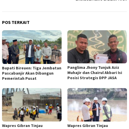
POS TERKAIT
Panglima Jhony Tunjuk Aziz
Bupati Bireuen: Tiga Jembatan
Muhajir dan Chairul Akbari Isi
Pascabanjir Akan Dibangun
Posisi Strategis DPP JASA
Pemerintah Pusat
Wapres Gibran Tinjau
Wapres Gibran Tinjau