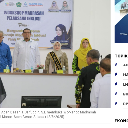
TOPIK
AC
HA
L
B
DP
 Aceh Besar H. Saifuddin, S.E membuka Workshop Madrasah
l Manar, Aceh Besar, Selasa (12/8/2025).
EKON