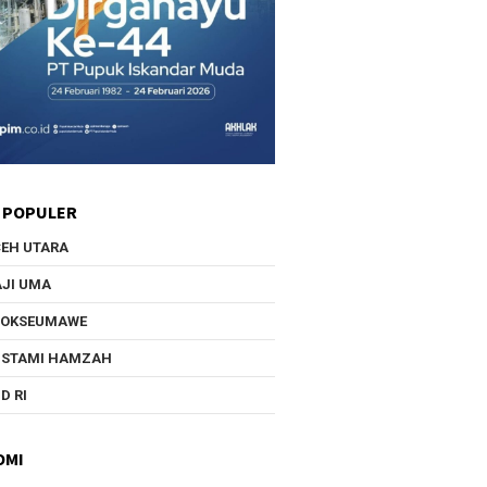
 POPULER
EH UTARA
JI UMA
HOKSEUMAWE
USTAMI HAMZAH
D RI
OMI