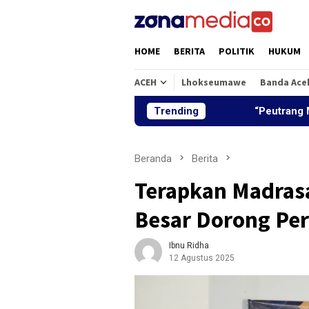
Loncat
ke
konten
HOME
BERITA
POLITIK
HUKUM
ACEH
Lhokseumawe
Banda Ace
Trending
“Peutrang Mata”, BRA 
Beranda
Berita
Terapkan Madras
Besar Dorong Pe
Ibnu Ridha
12 Agustus 2025