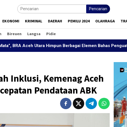
Pencarian
EKONOMI
KRIMINAL
DAERAH
PEMILU 2024
OLAHRAGA
TR
h
Bireuen
Langsa
Pidie
Aceh Utara Himpun Berbagai Elemen Bahas Penguatan Perdama
ah Inklusi, Kemenag Aceh
rcepatan Pendataan ABK