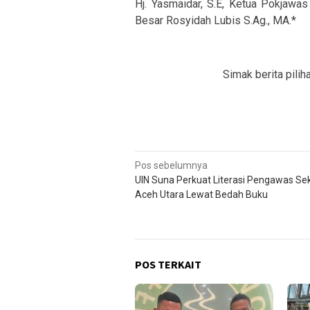
Hj. Yasmaidar, S.E, Ketua Pokjawa
Besar Rosyidah Lubis S.Ag., MA.*
Simak berita pilih
Navigasi
Pos sebelumnya
UIN Suna Perkuat Literasi Pengawas Se
pos
Aceh Utara Lewat Bedah Buku
POS TERKAIT