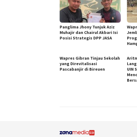
Panglima Jhony Tunjuk Aziz
Wapr
Muhajir dan Chairul Akbari Isi
Jemb
Posisi Strategis DPP JASA
Prog
Hamp
Wapres Gibran Tinjau Sekolah
Arit
yang Direvitalisasi
Lang
Pascabanjir di Bireuen
UIN 
Menc
Bers