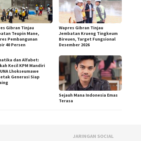
es Gibran Tinjau
Wapres Gibran Tinjau
atan Teupin Mane,
Jembatan Krueng Tingkeum
res Pembangunan
Bireuen, Target Fungsional
ir 40 Persen
Desember 2026
matika dan Alfabet:
kah Kecil KPM Mandiri
SUNA Lhokseumawe
etak Generasi Siap
aing
Sejauh Mana Indonesia Emas
Terasa
JARINGAN SOCIAL