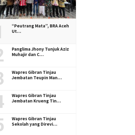
1
“Peutrang Mata”, BRA Aceh
Ut…
2
Panglima Jhony Tunjuk Aziz
Muhajir dan C…
3
Wapres Gibran Tinjau
Jembatan Teupin Man…
4
Wapres Gibran Tinjau
Jembatan Krueng Tin…
5
Wapres Gibran Tinjau
Sekolah yang Direvi…