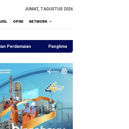
JUMAT, 7 AGUSTUS 2026
AVEL
OPINI
NETWORK
ian
Panglima Jhony Tunjuk Aziz Muhajir dan Chairul Akb