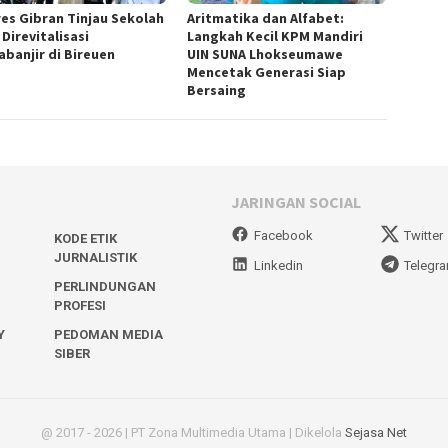
es Gibran Tinjau Sekolah
Aritmatika dan Alfabet:
Direvitalisasi
Langkah Kecil KPM Mandiri
abanjir di Bireuen
UIN SUNA Lhokseumawe
Mencetak Generasi Siap
Bersaing
JARINGAN SOCIAL
Facebook
Twitter
KODE ETIK
JURNALISTIK
Linkedin
Telegr
PERLINDUNGAN
PROFESI
Y
PEDOMAN MEDIA
SIBER
@ 2017 - 2026 | PT Zona Multimedia Utama | Dikelola
Sejasa Net