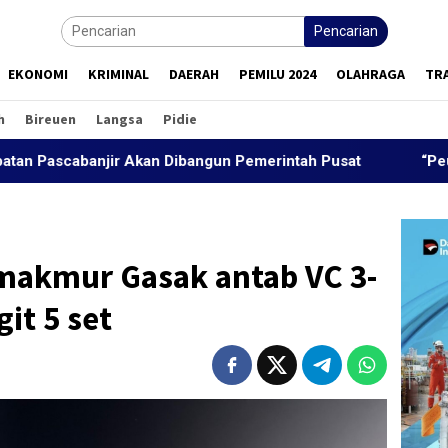
Pencarian
EKONOMI
KRIMINAL
DAERAH
PEMILU 2024
OLAHRAGA
TR
h
Bireuen
Langsa
Pidie
njir Akan Dibangun Pemerintah Pusat
“Peutrang Mata”,
makmur Gasak antab VC 3-
it 5 set