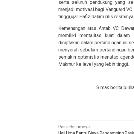
serta seluruh pendukung yang s
menjadi motivasi bagi Vanguard VC 
tinggi,ujar Hafiz dalam rilis resminya
Kemenangan atas Antab VC Dewan
memiliki mentalitas kuat dalam 
diciptakan dalam pertandingan ini 
menyerah sebelum pertandingan benar
semakin optimistis menatap agend
Makmur ke level yang lebih tinggi.
Simak berita pilih
Navigasi
Pos sebelumnya
Haji Uma Bantu Biaya Pendamping Pasi