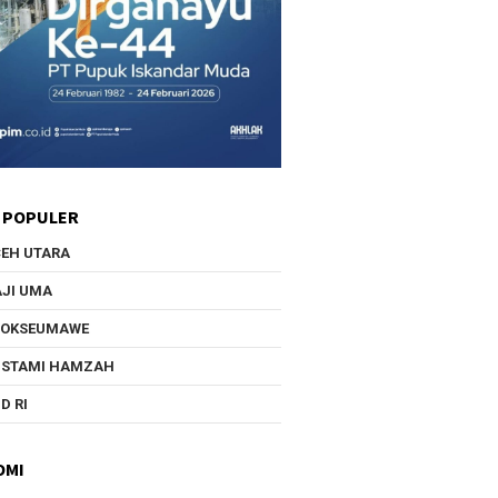
 POPULER
EH UTARA
JI UMA
HOKSEUMAWE
USTAMI HAMZAH
D RI
OMI