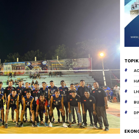
TOPIK
AC
HA
L
B
DP
EKON