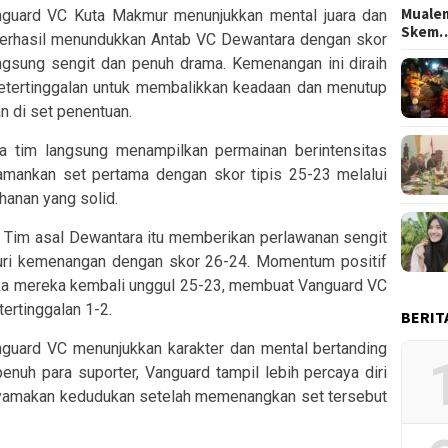
Mualem
guard VC Kuta Makmur menunjukkan mental juara dan
Skem
erhasil menundukkan Antab VC Dewantara dengan skor
ngsung sengit dan penuh drama. Kemenangan ini diraih
ketertinggalan untuk membalikkan keadaan dan menutup
 di set penentuan.
ua tim langsung menampilkan permainan berintensitas
amankan set pertama dengan skor tipis 25-23 melalui
hanan yang solid.
. Tim asal Dewantara itu memberikan perlawanan sengit
uri kemenangan dengan skor 26-24. Momentum positif
tika mereka kembali unggul 25-23, membuat Vanguard VC
ertinggalan 1-2.
BERIT
nguard VC menunjukkan karakter dan mental bertanding
enuh para suporter, Vanguard tampil lebih percaya diri
amakan kedudukan setelah memenangkan set tersebut