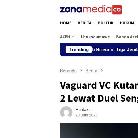
Loncat
ke
konten
HOME
BERITA
POLITIK
HUKUM
ACEH
Lhokseumawe
Banda Ace
Bupati Bireuen: Tiga Jembatan Pascaba
Trending
Beranda
Berita
Vaguard VC Kuta
2 Lewat Duel Seng
Muntazar
20 Juni 2026