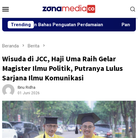
Loncat
Menu
ke
Mobile
konten
lemen Bahas Penguatan Perdamaian
Trending
Panglima Jhony Tun
Beranda
Berita
Wisuda di JCC, Haji Uma Raih Gelar
Magister Ilmu Politik, Putranya Lulus
Sarjana Ilmu Komunikasi
Ibnu Ridha
01 Juni 2026