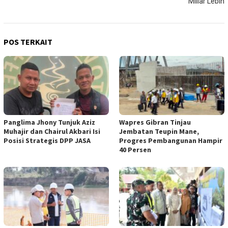
Miliar Lebih
POS TERKAIT
Panglima Jhony Tunjuk Aziz
Wapres Gibran Tinjau
Muhajir dan Chairul Akbari Isi
Jembatan Teupin Mane,
Posisi Strategis DPP JASA
Progres Pembangunan Hampir
40 Persen