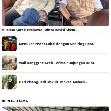
Mualem Surati Prabowo, Minta Revisi Skem…
Menukar Pedas Cabai dengan Sepiring Hara…
Wali Nanggroe Aceh Terima Kunjungan Duta…
Dari Pisang Jadi Biskuit: Inovasi Mahasi…
BERITA UTAMA