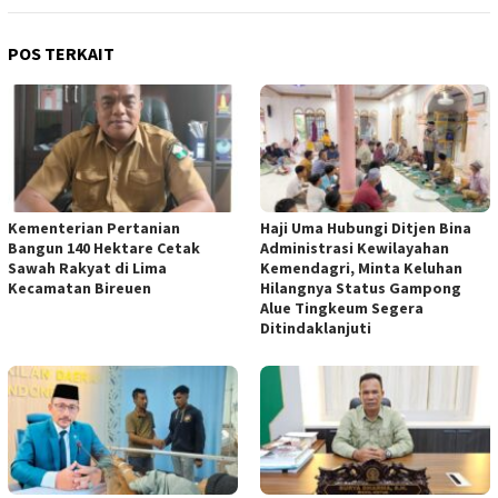
POS TERKAIT
Kementerian Pertanian
Haji Uma Hubungi Ditjen Bina
Bangun 140 Hektare Cetak
Administrasi Kewilayahan
Sawah Rakyat di Lima
Kemendagri, Minta Keluhan
Kecamatan Bireuen
Hilangnya Status Gampong
Alue Tingkeum Segera
Ditindaklanjuti