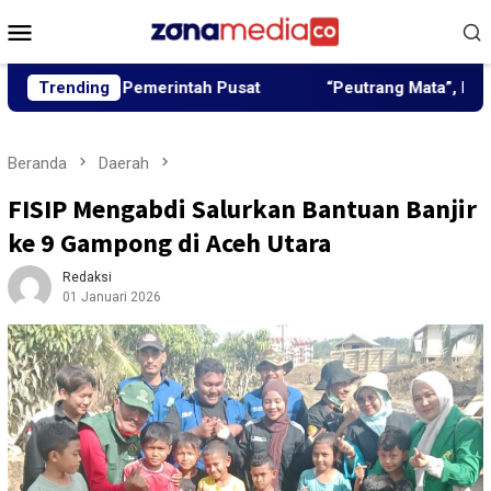
Loncat
Menu
ke
Mobile
konten
gun Pemerintah Pusat
Trending
“Peutrang Mata”, BRA Aceh Utar
Beranda
Daerah
FISIP Mengabdi Salurkan Bantuan Banjir
ke 9 Gampong di Aceh Utara
Redaksi
01 Januari 2026