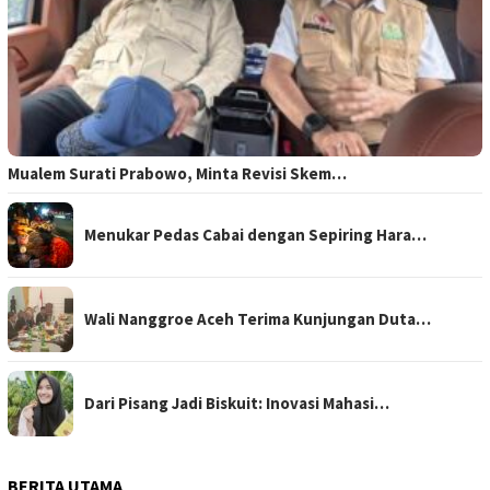
Mualem Surati Prabowo, Minta Revisi Skem…
Menukar Pedas Cabai dengan Sepiring Hara…
Wali Nanggroe Aceh Terima Kunjungan Duta…
Dari Pisang Jadi Biskuit: Inovasi Mahasi…
BERITA UTAMA