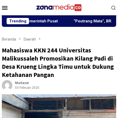
Loncat
Menu
ke
Mobile
konten
n Pemerintah Pusat
Trending
“Peutrang Mata”, BRA Aceh Utara 
Beranda
Daerah
Mahasiswa KKN 244 Universitas
Malikussaleh Promosikan Kilang Padi di
Desa Krueng Lingka Timu untuk Dukung
Ketahanan Pangan
Muntazar
03 Februari 2025