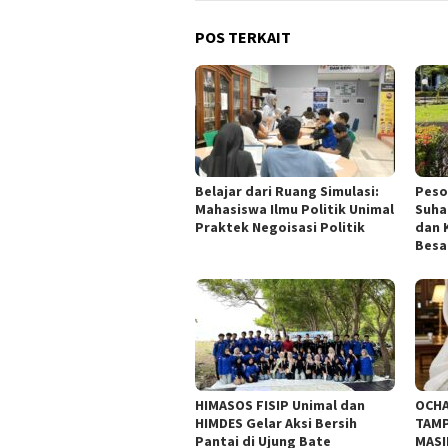
POS TERKAIT
Belajar dari Ruang Simulasi:
Peso
Mahasiswa Ilmu Politik Unimal
Suhar
Praktek Negoisasi Politik
dan 
Besa
HIMASOS FISIP Unimal dan
OCHA
HIMDES Gelar Aksi Bersih
TAMP
Pantai di Ujung Bate
MASI