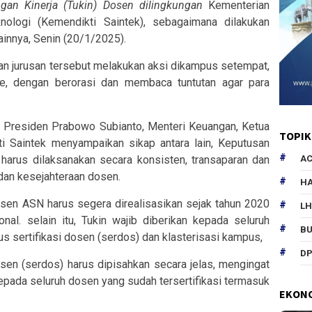
gan Kinerja (Tukin) Dosen dilingkungan
Kementerian
nologi (Kemendikti Saintek), sebagaimana dilakukan
innya, Senin (20/1/2025).
dan jurusan tersebut melakukan aksi dikampus setempat,
, dengan berorasi dan membaca tuntutan agar para
 Presiden Prabowo Subianto, Menteri Keuangan, Ketua
TOPIK
i Saintek menyampaikan sikap antara lain, Keputusan
 harus dilaksanakan secara konsisten, transaparan dan
AC
dan kesejahteraan dosen.
HA
en ASN harus segera direalisasikan sejak tahun 2020
L
onal. selain itu, Tukin wajib diberikan kepada seluruh
B
sertifikasi dosen (serdos) dan klasterisasi kampus,
DP
sen (serdos) harus dipisahkan secara jelas, mengingat
epada seluruh dosen yang sudah tersertifikasi termasuk
EKON