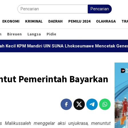
Pencarian
EKONOMI
KRIMINAL
DAERAH
PEMILU 2024
OLAHRAGA
TR
h
Bireuen
Langsa
Pidie
l KPM Mandiri UIN SUNA Lhokseumawe Mencetak Generasi Siap 
ntut Pemerintah Bayarkan
 Malikussaleh menggelar aksi unjukrasa, menuntut