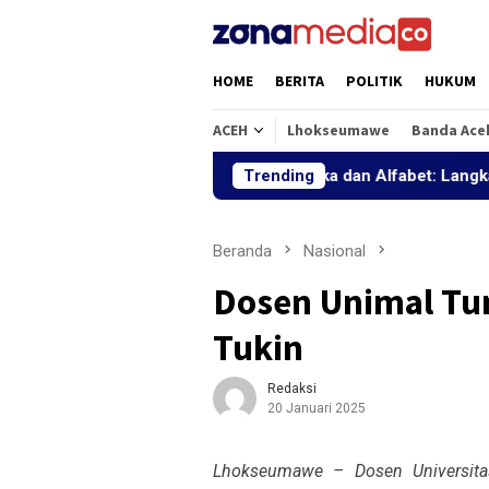
Loncat
ke
konten
HOME
BERITA
POLITIK
HUKUM
ACEH
Lhokseumawe
Banda Ace
Aritmatika dan Alfabet: Langkah Keci
Trending
Beranda
Nasional
Dosen Unimal Tu
Tukin
Redaksi
20 Januari 2025
Lhokseumawe – Dosen Universitas