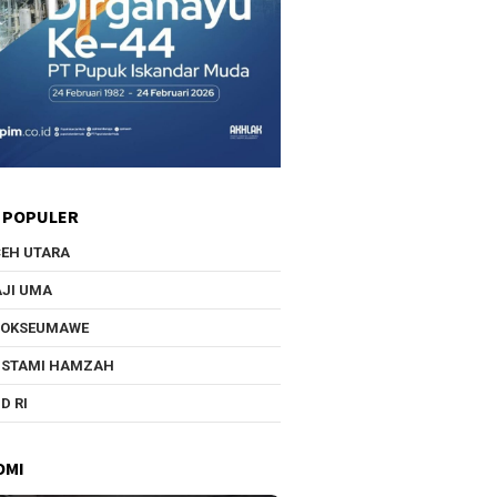
 POPULER
EH UTARA
JI UMA
HOKSEUMAWE
USTAMI HAMZAH
D RI
OMI