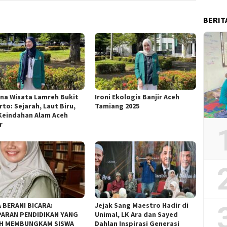
BERIT
na Wisata Lamreh Bukit
Ironi Ekologis Banjir Aceh
to: Sejarah, Laut Biru,
Tamiang 2025
Keindahan Alam Aceh
r
 BERANI BICARA:
Jejak Sang Maestro Hadir di
ARAN PENDIDIKAN YANG
Unimal, LK Ara dan Sayed
H MEMBUNGKAM SISWA
Dahlan Inspirasi Generasi