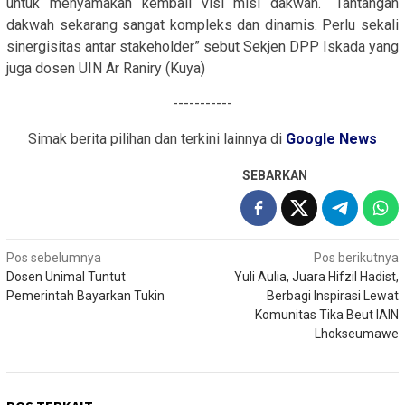
untuk menyamakan kembali visi misi dakwah. “Tantangan
dakwah sekarang sangat kompleks dan dinamis. Perlu sekali
sinergisitas antar stakeholder” sebut Sekjen DPP Iskada yang
juga dosen UIN Ar Raniry (Kuya)
-----------
Simak berita pilihan dan terkini lainnya di
Google News
SEBARKAN
Navigasi
Pos sebelumnya
Pos berikutnya
Dosen Unimal Tuntut
Yuli Aulia, Juara Hifzil Hadist,
pos
Pemerintah Bayarkan Tukin
Berbagi Inspirasi Lewat
Komunitas Tika Beut IAIN
Lhokseumawe