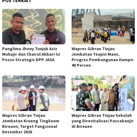
POS TERKAIT
Panglima Jhony Tunjuk Aziz
Wapres Gibran Tinjau
Muhajir dan Chairul Akbari Isi
Jembatan Teupin Mane,
Posisi Strategis DPP JASA
Progres Pembangunan Hampir
40 Persen
Wapres Gibran Tinjau
Wapres Gibran Tinjau Sekolah
Jembatan Krueng Tingkeum
yang Direvitalisasi Pascabanjir
Bireuen, Target Fungsional
di Bireuen
Desember 2026