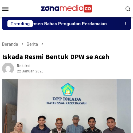
Loncat
Menu
ke
Mobile
konten
agai Elemen Bahas Penguatan Perdamaian
Trending
Panglima Jho
Beranda
Berita
Iskada Resmi Bentuk DPW se Aceh
Redaksi
22 Januari 2025