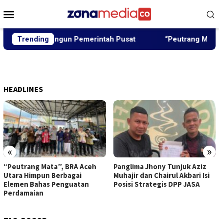
Loncat
Menu
ke
Mobile
konten
r Akan Dibangun Pemerintah Pusat
Trending
“Peutrang Mata”, BR
HEADLINES
«
»
“Peutrang Mata”, BRA Aceh
Panglima Jhony Tunjuk Aziz
Utara Himpun Berbagai
Muhajir dan Chairul Akbari Isi
Elemen Bahas Penguatan
Posisi Strategis DPP JASA
Perdamaian