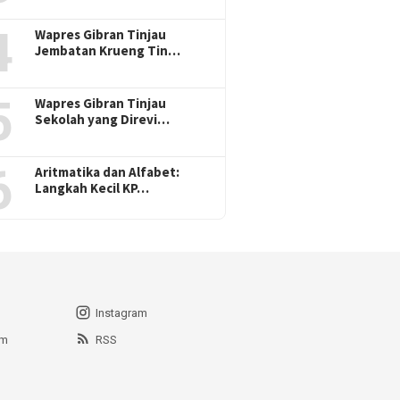
4
Wapres Gibran Tinjau
Jembatan Krueng Tin…
5
Wapres Gibran Tinjau
Sekolah yang Direvi…
6
Aritmatika dan Alfabet:
Langkah Kecil KP…
Instagram
am
RSS