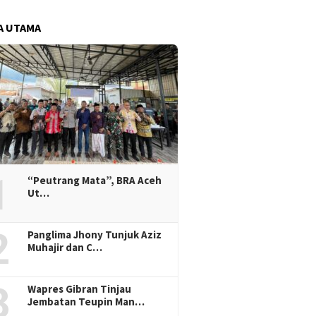
A UTAMA
1
“Peutrang Mata”, BRA Aceh
Ut…
2
Panglima Jhony Tunjuk Aziz
Muhajir dan C…
3
Wapres Gibran Tinjau
Jembatan Teupin Man…