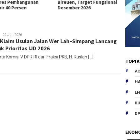
res Pembangunan
Bireuen, Target Fungsional
Pascab
ir 40 Persen
Desember 2026
Ozi
09 Juli 2026
Klaim Usulan Jalan Wer Lah–Simpang Lancang
KTB
k Prioritas IJD 2026
a Komisi V DPR RI dari Fraksi PKB, H. Ruslan […]
TOPIK
AC
HA
L
B
DP
EKON