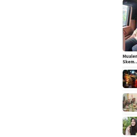
Mualem
Skem