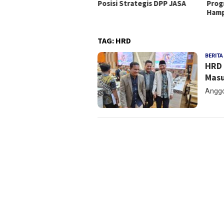
Posisi Strategis DPP JASA
Prog
emen Bahas Penguatan
Hamp
rdamaian
TAG:
HRD
BERITA
HRD 
Masu
Anggot