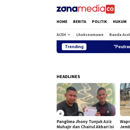
Loncat
ke
konten
HOME
BERITA
POLITIK
HUKUM
ACEH
Lhokseumawe
Banda Ace
Trending
“Peutrang Mata”,
HEADLINES
«
Panglima Jhony Tunjuk Aziz
Wapr
utrang Mata”, BRA Aceh
Muhajir dan Chairul Akbari Isi
Jemb
ra Himpun Berbagai