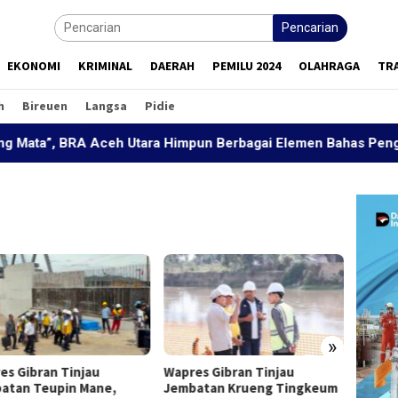
Pencarian
EKONOMI
KRIMINAL
DAERAH
PEMILU 2024
OLAHRAGA
TR
h
Bireuen
Langsa
Pidie
 BRA Aceh Utara Himpun Berbagai Elemen Bahas Penguatan Pe
»
es Gibran Tinjau
Wapres Gibran Tinjau
Wapres
atan Teupin Mane,
Jembatan Krueng Tingkeum
Sekola