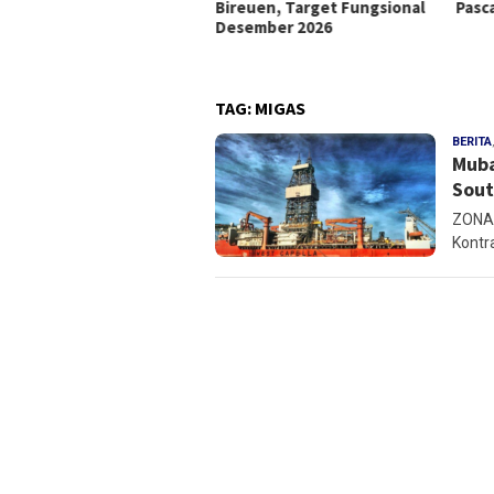
ogres Pembangunan
Bireuen, Target Fungsional
Pasca
pir 40 Persen
Desember 2026
TAG:
MIGAS
BERITA
Muba
Sout
ZONAM
Kontra