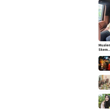
Mualem
Skem