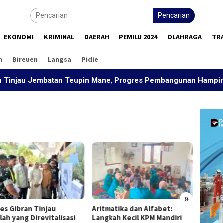
Pencarian
EKONOMI
KRIMINAL
DAERAH
PEMILU 2024
OLAHRAGA
TR
h
Bireuen
Langsa
Pidie
 Jembatan Teupin Mane, Progres Pembangunan Hampir 40 Pers
»
es Gibran Tinjau
Aritmatika dan Alfabet:
Sejauh
ah yang Direvitalisasi
Langkah Kecil KPM Mandiri
Teras