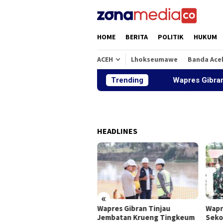
Loncat
ke
konten
HOME
BERITA
POLITIK
HUKUM
ACEH
Lhokseumawe
Banda Ace
Trending
Wapres Gibran Tinjau
HEADLINES
«
res Gibran Tinjau
Wapres Gibran Tinjau
Wapr
mbatan Teupin Mane,
Jembatan Krueng Tingkeum
Sekol