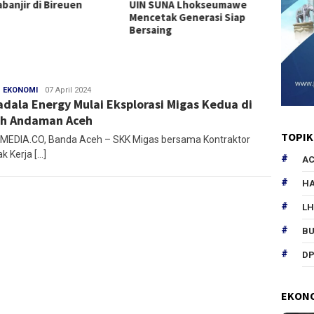
banjir di Bireuen
UIN SUNA Lhokseumawe
Mencetak Generasi Siap
Bersaing
,
EKONOMI
Redaksi
07 April 2024
dala Energy Mulai Eksplorasi Migas Kedua di
h Andaman Aceh
TOPIK
EDIA.CO, Banda Aceh – SKK Migas bersama Kontraktor
k Kerja […]
AC
HA
L
B
DP
EKON