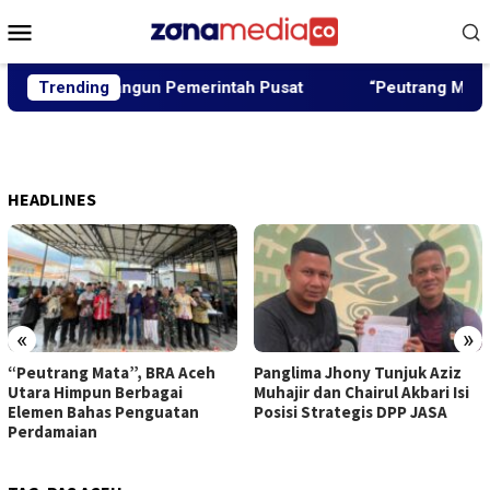
Loncat
Menu
ke
Mobile
konten
Akan Dibangun Pemerintah Pusat
Trending
“Peutrang Mata”, BRA
HEADLINES
«
»
“Peutrang Mata”, BRA Aceh
Panglima Jhony Tunjuk Aziz
Utara Himpun Berbagai
Muhajir dan Chairul Akbari Isi
Elemen Bahas Penguatan
Posisi Strategis DPP JASA
Perdamaian