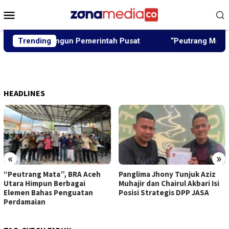
Loncat
Menu
ke
Mobile
konten
kan Dibangun Pemerintah Pusat
Trending
“Peutrang Mata”, BRA 
HEADLINES
«
»
“Peutrang Mata”, BRA Aceh
Panglima Jhony Tunjuk Aziz
Utara Himpun Berbagai
Muhajir dan Chairul Akbari Isi
Elemen Bahas Penguatan
Posisi Strategis DPP JASA
Perdamaian