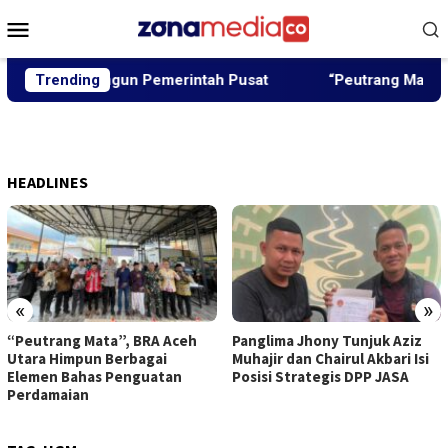
Loncat
Menu
ke
Mobile
konten
kan Dibangun Pemerintah Pusat
Trending
“Peutrang Mata”, BRA A
HEADLINES
«
»
“Peutrang Mata”, BRA Aceh
Panglima Jhony Tunjuk Aziz
Utara Himpun Berbagai
Muhajir dan Chairul Akbari Isi
Elemen Bahas Penguatan
Posisi Strategis DPP JASA
Perdamaian