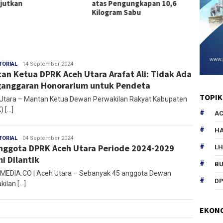
njutkan
atas Pengungkapan 10,6
“Praha
Kilogram Sabu
Museu
TORIAL
Mirza
14 September 2024
an Ketua DPRK Aceh Utara Arafat Ali: Tidak Ada
anggaran Honorarium untuk Pendeta
TOPIK
Utara – Mantan Ketua Dewan Perwakilan Rakyat Kabupaten
) […]
AC
HA
TORIAL
Mirza
04 September 2024
nggota DPRK Aceh Utara Periode 2024-2029
L
i Dilantik
B
EDIA.CO | Aceh Utara – Sebanyak 45 anggota Dewan
DP
kilan […]
EKON