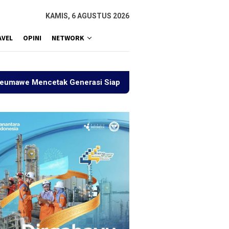
KAMIS, 6 AGUSTUS 2026
AVEL
OPINI
NETWORK
 Mencetak Generasi Siap Bersaing
Sejauh Mana Indone
eh Ajak Masyarakat
Aritmatika dan Alfabet:
Sejauh 
ngi Pameran Foto
Langkah Kecil KPM Mandiri
Terasa