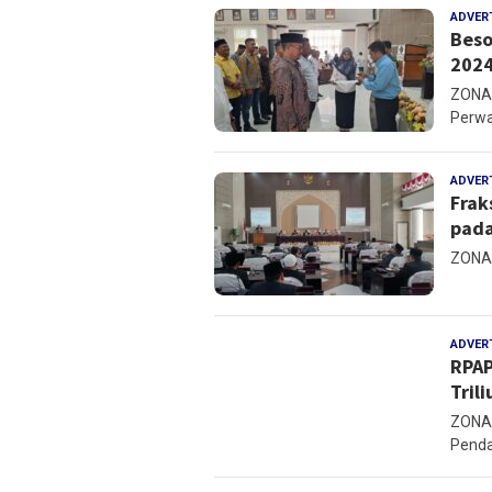
ADVER
Beso
2024
ZONAM
Perwa
ADVER
Frak
pada
ZONAM
ADVER
RPAP
Trili
ZONAM
Penda