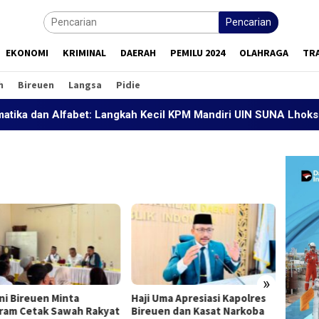
Pencarian
EKONOMI
KRIMINAL
DAERAH
PEMILU 2024
OLAHRAGA
TR
h
Bireuen
Langsa
Pidie
an Alfabet: Langkah Kecil KPM Mandiri UIN SUNA Lhokseumawe
»
ni Bireuen Minta
Haji Uma Apresiasi Kapolres
PFI Ac
ram Cetak Sawah Rakyat
Bireuen dan Kasat Narkoba
Kunju