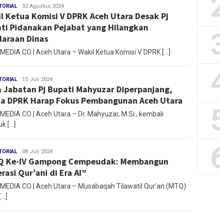
TORIAL
Mirza
02 Agustus 2024
l Ketua Komisi V DPRK Aceh Utara Desak Pj
ti Pidanakan Pejabat yang Hilangkan
araan Dinas
EDIA.CO | Aceh Utara – Wakil Ketua Komisi V DPRK […]
TORIAL
Mirza
15 Juli 2024
 Jabatan Pj Bupati Mahyuzar Diperpanjang,
a DPRK Harap Fokus Pembangunan Aceh Utara
EDIA.CO | Aceh Utara – Dr. Mahyuzar, M.Si., kembali
uk […]
TORIAL
Mirza
08 Juli 2024
Q Ke-IV Gampong Cempeudak: Membangun
rasi Qur’ani di Era AI”
EDIA.CO | Aceh Utara – Musabaqah Tilawatil Qur’an (MTQ)
[…]