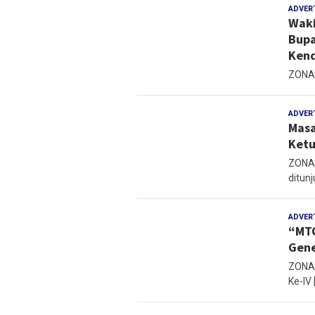
ADVER
Waki
Bupa
Kend
ZONAM
ADVER
Masa
Ketu
ZONAM
ditunj
ADVER
“MT
Gene
ZONAM
Ke-IV 