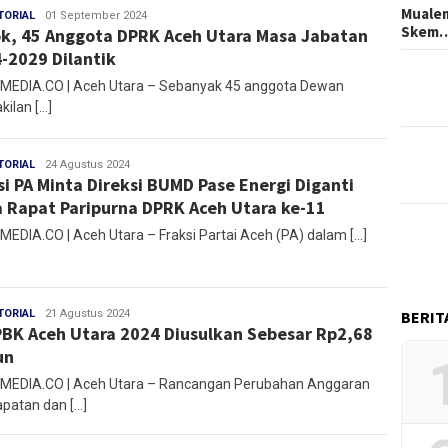
Mualem
TORIAL
Mirza
01 September 2024
Skem
k, 45 Anggota DPRK Aceh Utara Masa Jabatan
-2029 Dilantik
EDIA.CO | Aceh Utara – Sebanyak 45 anggota Dewan
kilan […]
TORIAL
Mirza
24 Agustus 2024
si PA Minta Direksi BUMD Pase Energi Diganti
 Rapat Paripurna DPRK Aceh Utara ke-11
EDIA.CO | Aceh Utara – Fraksi Partai Aceh (PA) dalam […]
TORIAL
Mirza
21 Agustus 2024
BERIT
BK Aceh Utara 2024 Diusulkan Sebesar Rp2,68
un
EDIA.CO | Aceh Utara – Rancangan Perubahan Anggaran
patan dan […]