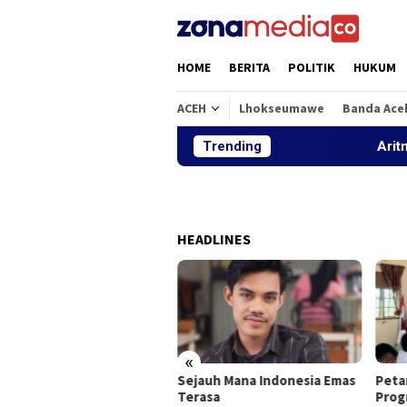
Loncat
ke
konten
HOME
BERITA
POLITIK
HUKUM
ACEH
Lhokseumawe
Banda Ace
Trending
Aritmatika d
HEADLINES
«
tmatika dan Alfabet:
Sejauh Mana Indonesia Emas
Peta
gkah Kecil KPM Mandiri
Terasa
Prog