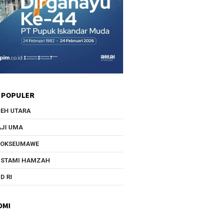
ra Pulau Emas” di
UIN SUNA Lhokseumawe
m Tsunami
Mencetak Generasi Siap
Bersaing
 POPULER
EH UTARA
JI UMA
HOKSEUMAWE
USTAMI HAMZAH
D RI
OMI