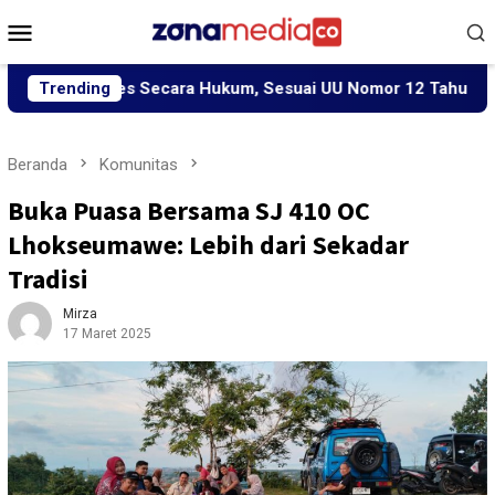
Loncat
Menu
ke
Mobile
konten
iproses Secara Hukum, Sesuai UU Nomor 12 Tahun 2022 Tenta
Trending
Beranda
Komunitas
Buka Puasa Bersama SJ 410 OC
Lhokseumawe: Lebih dari Sekadar
Tradisi
Mirza
17 Maret 2025