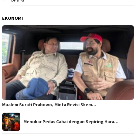
DPD RI
EKONOMI
Mualem Surati Prabowo, Minta Revisi Skem…
Menukar Pedas Cabai dengan Sepiring Hara…