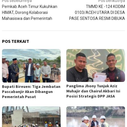
Navigasi
Pos sebelumnya
Pos berikutnya
Pemkab Aceh Timur Kukuhkan
TMMD KE -124 KODIM
pos
HIMAT, Dorong Kolaborasi
0103/ACEH UTARA DI DESA
Mahasiswa dan Pemerintah
PASE SENTOSA RESMI DIBUKA
POS TERKAIT
Panglima Jhony Tunjuk Aziz
Bupati Bireuen: Tiga Jembatan
Muhajir dan Chairul Akbari Isi
Pascabanjir Akan Dibangun
Posisi Strategis DPP JASA
Pemerintah Pusat