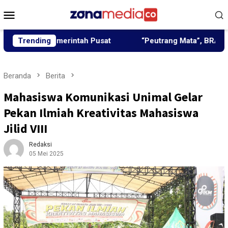
Loncat
Menu
ke
Mobile
konten
n Pemerintah Pusat
Trending
“Peutrang Mata”, BRA Aceh Utara 
Beranda
Berita
Mahasiswa Komunikasi Unimal Gelar
Pekan Ilmiah Kreativitas Mahasiswa
Jilid VIII
Redaksi
05 Mei 2025