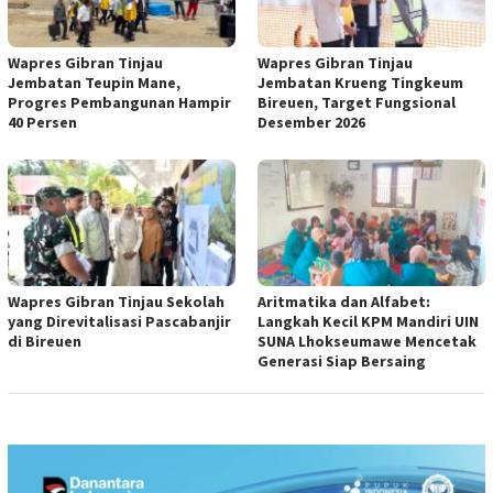
Wapres Gibran Tinjau
Wapres Gibran Tinjau
Jembatan Teupin Mane,
Jembatan Krueng Tingkeum
Progres Pembangunan Hampir
Bireuen, Target Fungsional
40 Persen
Desember 2026
Wapres Gibran Tinjau Sekolah
Aritmatika dan Alfabet:
yang Direvitalisasi Pascabanjir
Langkah Kecil KPM Mandiri UIN
di Bireuen
SUNA Lhokseumawe Mencetak
Generasi Siap Bersaing