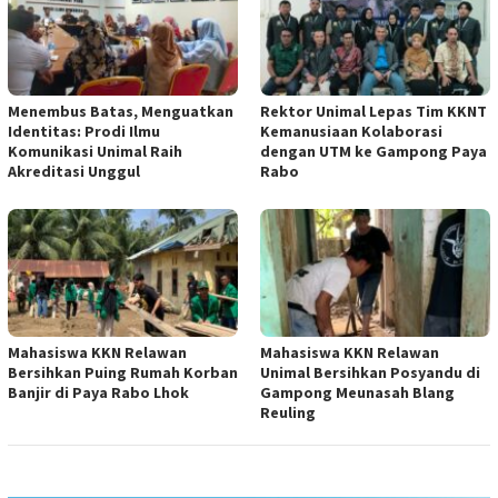
Menembus Batas, Menguatkan
Rektor Unimal Lepas Tim KKNT
Identitas: Prodi Ilmu
Kemanusiaan Kolaborasi
Komunikasi Unimal Raih
dengan UTM ke Gampong Paya
Akreditasi Unggul
Rabo
Mahasiswa KKN Relawan
Mahasiswa KKN Relawan
Bersihkan Puing Rumah Korban
Unimal Bersihkan Posyandu di
Banjir di Paya Rabo Lhok
Gampong Meunasah Blang
Reuling