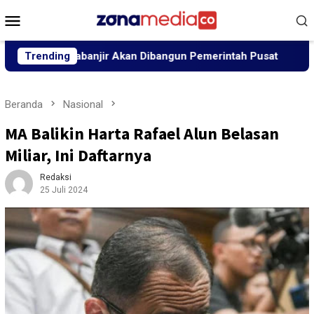
Loncat
Menu
ke
Mobile
konten
scabanjir Akan Dibangun Pemerintah Pusat
Trending
“Peutrang M
Beranda
Nasional
MA Balikin Harta Rafael Alun Belasan
Miliar, Ini Daftarnya
Redaksi
25 Juli 2024