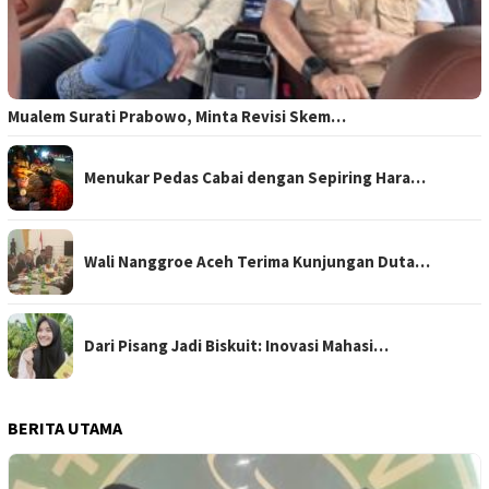
Mualem Surati Prabowo, Minta Revisi Skem…
Menukar Pedas Cabai dengan Sepiring Hara…
Wali Nanggroe Aceh Terima Kunjungan Duta…
Dari Pisang Jadi Biskuit: Inovasi Mahasi…
BERITA UTAMA