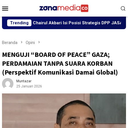
Loncat
Menu
ke
Mobile
konten
 Chairul Akbari Isi Posisi Strategis DPP JASA
Trending
Wapres G
Beranda
Opini
MENGUJI “BOARD OF PEACE” GAZA;
PERDAMAIAN TANPA SUARA KORBAN
(Perspektif Komunikasi Damai Global)
Muntazar
25 Januari 2026