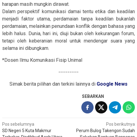
harapan masih mungkin dirawat.
Dalam perspektif komunikasi damai tentu etika dan keadilan
menjadi faktor utama, perdamaian tanpa keadilan bukanlah
perdamaian, melainkan penundaan konflik dengan bahasa yang
lebih halus. Dunia, hari ini, diuji bukan oleh kekurangan forum,
tetapi oleh keberanian moral untuk mendengar suara yang
selama ini dibungkam.
*Dosen Ilmu Komunikasi Fisip Unimal
-----------
Simak berita pilihan dan terkini lainnya di
Google News
SEBARKAN
Navigasi
Pos sebelumnya
Pos berikutnya
SD Negeri 5 Kuta Makmur
Perum Bulog Takengon Sudah
pos
Terbakar, Disdikbud Aceh Utara
Salurkan Bantuan Bappenas