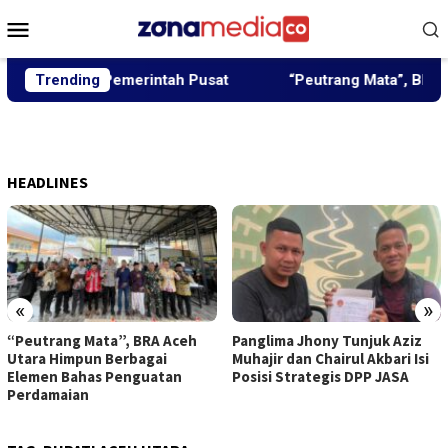
Loncat
Menu
ke
Mobile
konten
bangun Pemerintah Pusat
Trending
“Peutrang Mata”, BRA Aceh U
HEADLINES
«
»
“Peutrang Mata”, BRA Aceh
Panglima Jhony Tunjuk Aziz
Utara Himpun Berbagai
Muhajir dan Chairul Akbari Isi
Elemen Bahas Penguatan
Posisi Strategis DPP JASA
Perdamaian