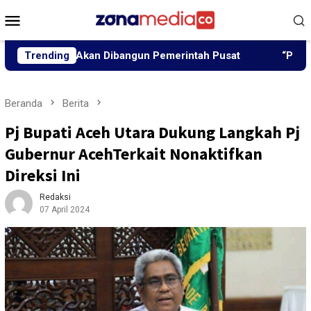
Loncat
Menu
ke
Mobile
konten
njir Akan Dibangun Pemerintah Pusat
Trending
“Peutrang Mata”
Beranda
Berita
Pj Bupati Aceh Utara Dukung Langkah Pj
Gubernur AcehTerkait Nonaktifkan
Direksi Ini
Redaksi
07 April 2024