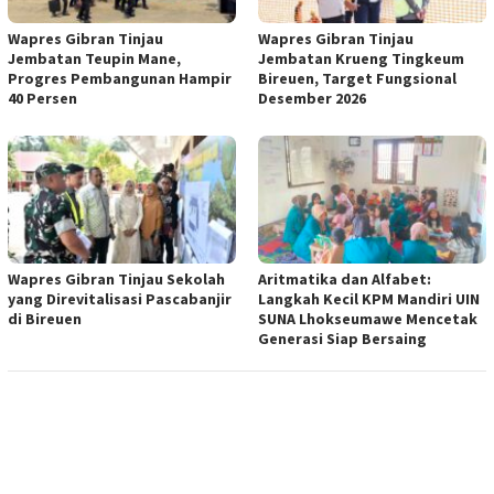
Wapres Gibran Tinjau
Wapres Gibran Tinjau
Jembatan Teupin Mane,
Jembatan Krueng Tingkeum
Progres Pembangunan Hampir
Bireuen, Target Fungsional
40 Persen
Desember 2026
Wapres Gibran Tinjau Sekolah
Aritmatika dan Alfabet:
yang Direvitalisasi Pascabanjir
Langkah Kecil KPM Mandiri UIN
di Bireuen
SUNA Lhokseumawe Mencetak
Generasi Siap Bersaing