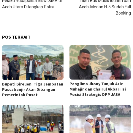
Pelaku Rudapaksa Siswi SMA di
Tiket Bus Mudik Idulfitri dari
pos
Aceh Utara Ditangkap Polisi
Aceh-Medan H-5 Sudah Full
Booking
POS TERKAIT
Panglima Jhony Tunjuk Aziz
Bupati Bireuen: Tiga Jembatan
Muhajir dan Chairul Akbari Isi
Pascabanjir Akan Dibangun
Posisi Strategis DPP JASA
Pemerintah Pusat