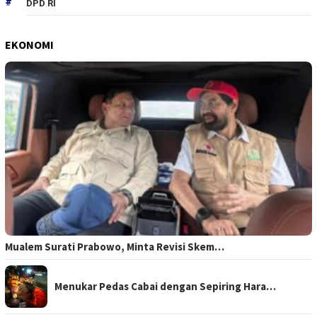
DPD RI
EKONOMI
Mualem Surati Prabowo, Minta Revisi Skem…
Menukar Pedas Cabai dengan Sepiring Hara…