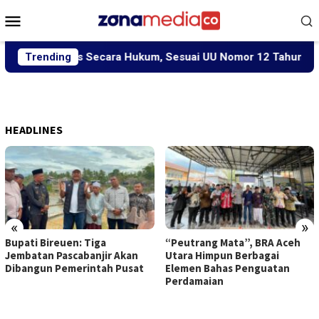
Loncat
Menu
ke
Mobile
konten
 Diproses Secara Hukum, Sesuai UU Nomor 12 Tahun 2022 Ten
Trending
HEADLINES
«
»
Bupati Bireuen: Tiga
“Peutrang Mata”, BRA Aceh
Jembatan Pascabanjir Akan
Utara Himpun Berbagai
Dibangun Pemerintah Pusat
Elemen Bahas Penguatan
Perdamaian