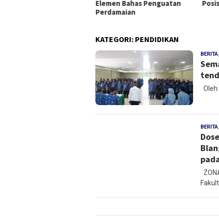
Elemen Bahas Penguatan
Posi
angun Pemerintah Pusat
Perdamaian
KATEGORI:
PENDIDIKAN
BERITA
Sema
tend
Oleh 
BERITA
Dose
Blan
pada
ZONAM
Fakult