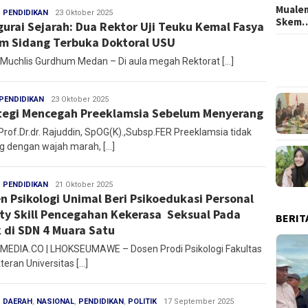
Mualem
,
PENDIDIKAN
redaksi
23 Oktober 2025
Skem
urai Sejarah: Dua Rektor Uji Teuku Kemal Fasya
m Sidang Terbuka Doktoral USU
: Muchlis Gurdhum Medan – Di aula megah Rektorat […]
PENDIDIKAN
redaksi
23 Oktober 2025
tegi Mencegah Preeklamsia Sebelum Menyerang
Prof.Dr.dr. Rajuddin, SpOG(K).,Subsp.FER Preeklamsia tidak
g dengan wajah marah, […]
,
PENDIDIKAN
Ibnu
21 Oktober 2025
n Psikologi Unimal Beri Psikoedukasi Personal
Ridha
ty Skill Pencegahan Kekerasa Seksual Pada
BERIT
 di SDN 4 Muara Satu
EDIA.CO | LHOKSEUMAWE – Dosen Prodi Psikologi Fakultas
teran Universitas […]
,
DAERAH
,
NASIONAL
,
PENDIDIKAN
,
POLITIK
redaksi
17 September 2025