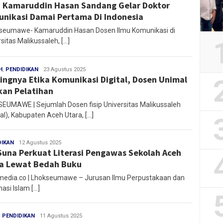
! Kamaruddin Hasan Sandang Gelar Doktor
nikasi Damai Pertama Di Indonesia
eumawe- Kamaruddin Hasan Dosen Ilmu Komunikasi di
sitas Malikussaleh, […]
H
,
PENDIDIKAN
redaksi
23 Agustus 2025
ingnya Etika Komunikasi Digital, Dosen Unimal
kan Pelatihan
EUMAWE | Sejumlah Dosen fisip Universitas Malikussaleh
al), Kabupaten Aceh Utara, […]
DIKAN
Redaksi
12 Agustus 2025
Suna Perkuat Literasi Pengawas Sekolah Aceh
a Lewat Bedah Buku
edia.co | Lhokseumawe – Jurusan Ilmu Perpustakaan dan
asi Islam […]
,
PENDIDIKAN
redaksi
11 Agustus 2025