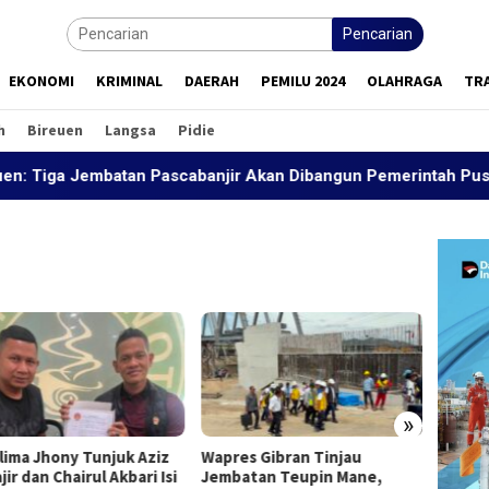
Pencarian
EKONOMI
KRIMINAL
DAERAH
PEMILU 2024
OLAHRAGA
TR
h
Bireuen
Langsa
Pidie
 Jembatan Pascabanjir Akan Dibangun Pemerintah Pusat
»
lima Jhony Tunjuk Aziz
Wapres Gibran Tinjau
Wapres
ir dan Chairul Akbari Isi
Jembatan Teupin Mane,
Jemba