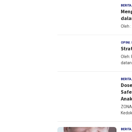
BERITA
Meng
dala
Oleh 
OPINI
,
Stra
Oleh: 
datan
BERITA
Dose
Safe
Anak
ZONAM
Kedok
BERITA