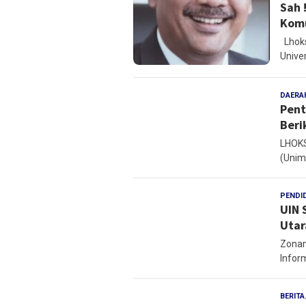
Sah 
Komu
Lhoks
Univer
DAERA
Pent
Beri
LHOKS
(Unim
PENDI
UIN 
Utar
Zonam
Inform
BERITA