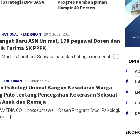
si Strategis DPP JASA
Progres Pembangunan
Bireue
Hampir 40 Persen
Desem
,
NASIONAL
,
PENDIDIKAN
redaksi
28 Oktober 2025
ngat Baru ASN Unimal, 178 pegawai Dosen dan
ik Terima SK PPPK
: Muchlis Gurdhum Suasana haru dan bahagia memenuhi […]
TOPIK
AC
,
PENDIDIKAN
Ibnu
27 Oktober 2025
HA
n Psikologi Unimal Bangun Kesadaran Warga
Ridha
L
g Pulo tentang Pencegahan Kekerasan Seksual
 Anak dan Remaja
B
EDIA.CO | Lhokseumawe – Dosen Program Studi Psikologi,
DP
as […]
EKON