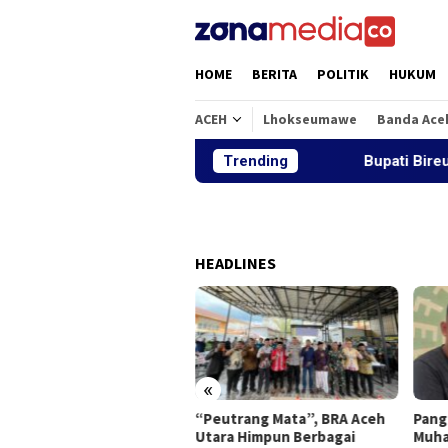
Loncat
ke
konten
HOME
BERITA
POLITIK
HUKUM
ACEH
Lhokseumawe
Banda Ace
Trending
Bupati Bireuen: Tiga
HEADLINES
«
“Peutrang Mata”, BRA Aceh
Pang
ati Bireuen: Tiga
Utara Himpun Berbagai
Muhaj
batan Pascabanjir Akan