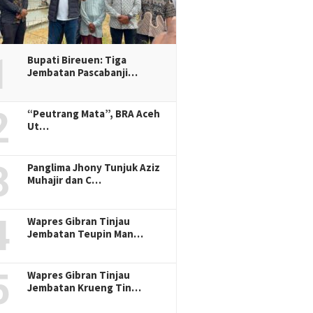
1
Bupati Bireuen: Tiga
Jembatan Pascabanji…
2
“Peutrang Mata”, BRA Aceh
Ut…
3
Panglima Jhony Tunjuk Aziz
Muhajir dan C…
4
Wapres Gibran Tinjau
Jembatan Teupin Man…
5
Wapres Gibran Tinjau
Jembatan Krueng Tin…