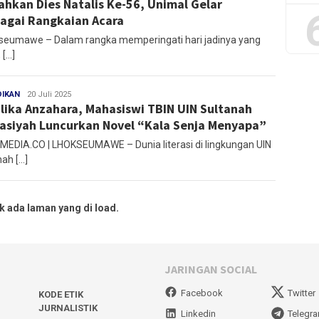
ahkan Dies Natalis Ke-56, Unimal Gelar
agai Rangkaian Acara
eumawe – Dalam rangka memperingati hari jadinya yang
 […]
DIKAN
Mirza
20 Juli 2025
lika Anzahara, Mahasiswi TBIN UIN Sultanah
asiyah Luncurkan Novel “Kala Senja Menyapa”
EDIA.CO | LHOKSEUMAWE – Dunia literasi di lingkungan UIN
nah […]
k ada laman yang di load.
JARINGAN SOCIAL
Facebook
Twitter
KODE ETIK
JURNALISTIK
Linkedin
Telegr