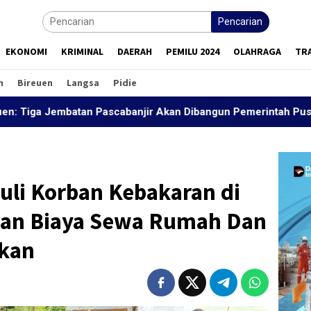
Pencarian
EKONOMI
KRIMINAL
DAERAH
PEMILU 2024
OLAHRAGA
TR
h
Bireuen
Langsa
Pidie
embatan Pascabanjir Akan Dibangun Pemerintah Pusat
“
li Korban Kebakaran di
uan Biaya Sewa Rumah Dan
kan