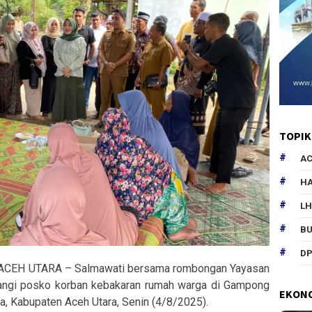
TOPIK
AC
HA
L
B
DP
ACEH UTARA – Salmawati bersama rombongan Yayasan
ngi posko korban kebakaran rumah warga di Gampong
EKON
, Kabupaten Aceh Utara, Senin (4/8/2025).