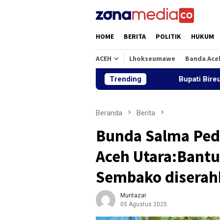
Loncat
ke
konten
HOME
BERITA
POLITIK
HUKUM
ACEH
Lhokseumawe
Banda Ace
Trending
Bupati Bireuen: Tiga J
Beranda
Berita
Bunda Salma Pedu
Aceh Utara:Bant
Sembako diserah
Muntazar
05 Agustus 2025