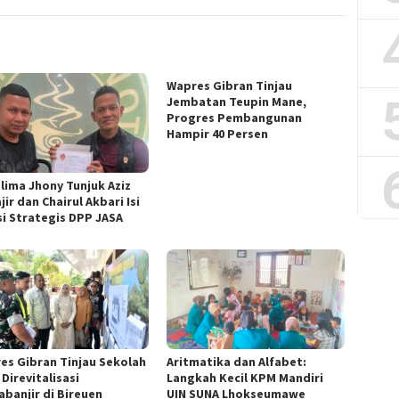
Wapres Gibran Tinjau
Jembatan Teupin Mane,
Progres Pembangunan
Hampir 40 Persen
lima Jhony Tunjuk Aziz
ir dan Chairul Akbari Isi
si Strategis DPP JASA
es Gibran Tinjau Sekolah
Aritmatika dan Alfabet:
Direvitalisasi
Langkah Kecil KPM Mandiri
abanjir di Bireuen
UIN SUNA Lhokseumawe