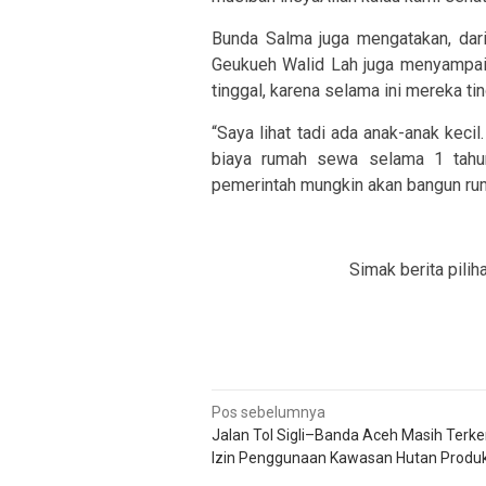
Bunda Salma juga mengatakan, dar
Geukueh Walid Lah juga menyampaik
tinggal, karena selama ini mereka ti
“Saya lihat tadi ada anak-anak kecil.
biaya rumah sewa selama 1 tahun
pemerintah mungkin akan bangun rum
Simak berita pilih
Navigasi
Pos sebelumnya
Jalan Tol Sigli–Banda Aceh Masih Terk
pos
Izin Penggunaan Kawasan Hutan Produk