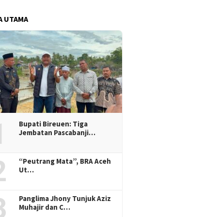
A UTAMA
1
Bupati Bireuen: Tiga
Jembatan Pascabanji…
2
“Peutrang Mata”, BRA Aceh
Ut…
3
Panglima Jhony Tunjuk Aziz
Muhajir dan C…