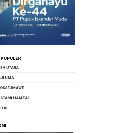
 POPULER
EH UTARA
JI UMA
HOKSEUMAWE
USTAMI HAMZAH
D RI
OMI