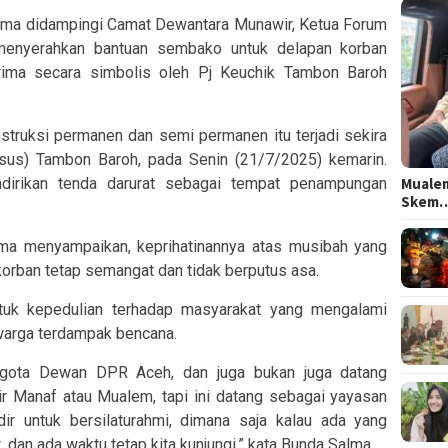
lma didampingi Camat Dewantara Munawir, Ketua Forum
 menyerahkan bantuan sembako untuk delapan korban
rima secara simbolis oleh Pj Keuchik Tambon Baroh
truksi permanen dan semi permanen itu terjadi sekira
us) Tambon Baroh, pada Senin (21/7/2025) kemarin.
Mualem
dirikan tenda darurat sebagai tempat penampungan
Skem
ma menyampaikan, keprihatinannya atas musibah yang
orban tetap semangat dan tidak berputus asa.
ntuk kepedulian terhadap masyarakat yang mengalami
warga terdampak bencana.
ggota Dewan DPR Aceh, dan juga bukan juga datang
ir Manaf atau Mualem, tapi ini datang sebagai yayasan
ir untuk bersilaturahmi, dimana saja kalau ada yang
 dan ada waktu tetap kita kunjungi,” kata Bunda Salma.